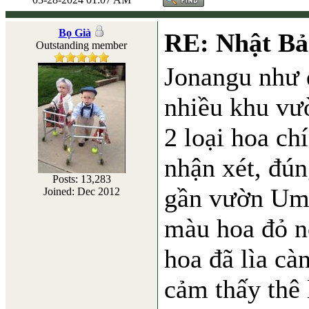
Bọ Già
RE: Nhật Bả
Outstanding member
Jonangu như 
nhiều khu vư
2 loại hoa ch
nhận xét, đún
Posts: 13,283
gần vườn Ume
Joined: Dec 2012
màu hoa đỏ nổ
hoa đã lìa c
cảm thấy thê