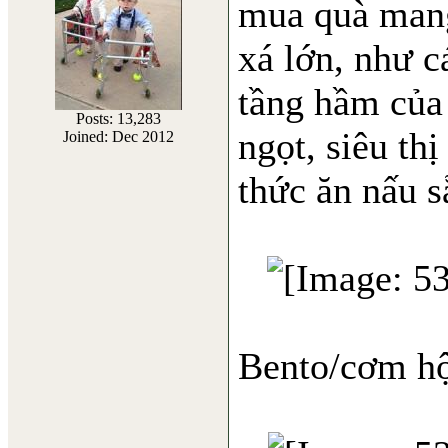
mua quà mang
xá lớn, như c
tầng hầm của 
Posts: 13,283
ngọt, siêu thị
Joined: Dec 2012
thức ăn nấu s
Bento/cơm h