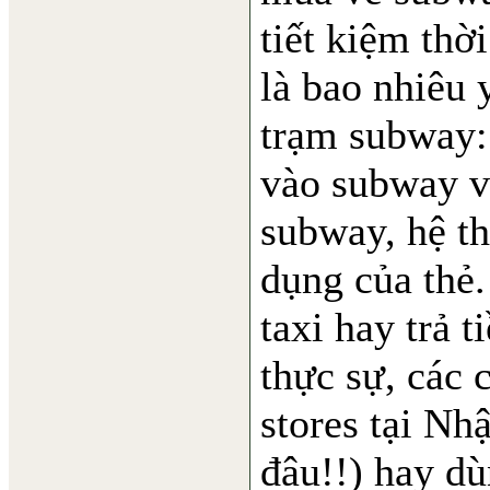
tiết kiệm thời
là bao nhiêu 
trạm subway: 
vào subway và
subway, hệ thố
dụng của thẻ.
taxi hay trả t
thực sự, các 
stores tại Nhậ
đâu!!) hay dù