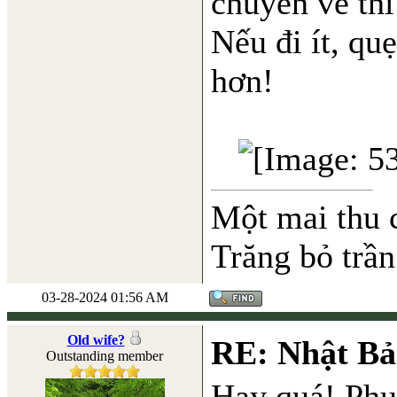
chuyến về thì
Nếu đi ít, qu
hơn!
Một mai thu 
Trăng bỏ trần
03-28-2024 01:56 AM
Old wife?
RE: Nhật Bả
Outstanding member
Hay quá! Phục