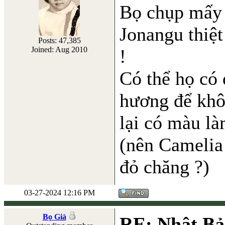
Bọ chụp mấy 
Jonangu thiệt
Posts: 47,385
Joined: Aug 2010
!
Có thể họ có
hương để khô
lại có màu là
(nên Camelia
đỏ chăng ?)
03-27-2024 12:16 PM
Bọ Già
RE: Nhật Bả