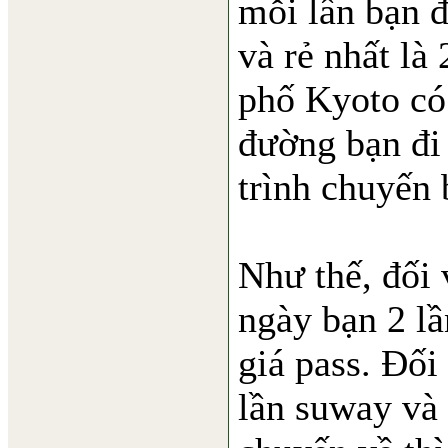
mỗi lần bạn đ
và rẻ nhất là
phố Kyoto có 
đường bạn đi 
trình chuyến 
Như thế, đối 
ngày bạn 2 lầ
giá pass. Đối
lần suway và 