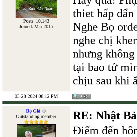
thiet hấp dẩn
Posts: 10,143
Nghe Bọ orde
Joined: Mar 2015
nghe chị khen
nhưng không ă
tại bao tử mì
chịu sau khi 
03-28-2024 08:12 PM
Bọ Già
RE: Nhật Bả
Outstanding member
Điểm đến hôm