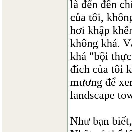
là đến đền c
của tôi, khôn
hơi khập khễn
không khá. Và
khá "bội thự
đích của tôi 
mương để xe
landscape to
Như bạn biết,