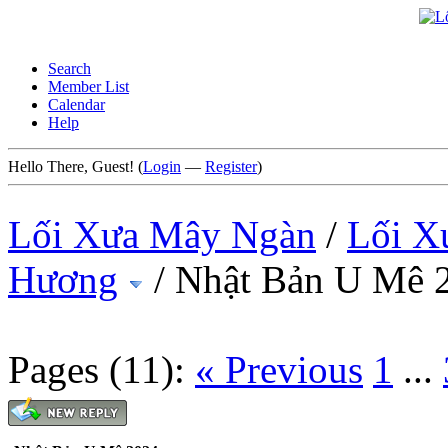
Search
Member List
Calendar
Help
Hello There, Guest! (
Login
—
Register
)
Lối Xưa Mây Ngàn
/
Lối X
Hương
/
Nhật Bản U Mê 
Pages (11):
« Previous
1
...