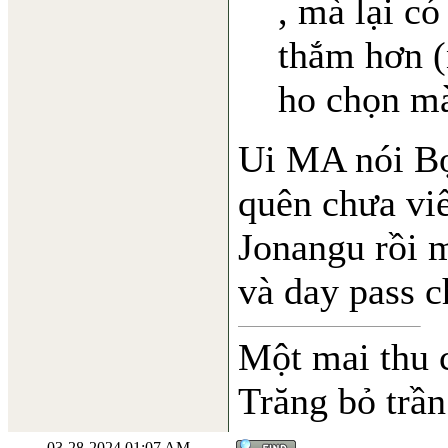
, mà lại c
thắm hơn 
ho chọn mà
Ui MA nói Bọ
quên chưa viết
Jonangu rồi m
và day pass c
Một mai thu 
Trăng bỏ trần
03-28-2024 01:07 AM