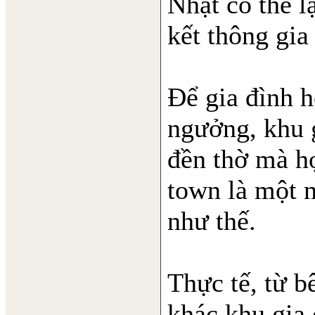
Nhật có thể l
kết thông gia
Để gia đình h
ngưởng, khu 
đền thờ mà h
town là một n
như thế.
Thực tế, từ b
khác khu gia 