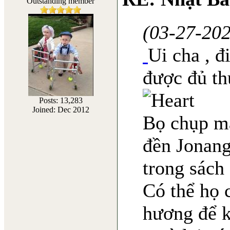
Outstanding member
(03-27-20
Ui cha , đ
được đủ th
Posts: 13,283
Joined: Dec 2012
Bọ chụp mấ
đền Jonang
trong sách 
Có thể họ 
hương để 