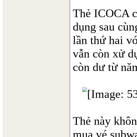
Thẻ ICOCA củ
dụng sau cùng
lần thứ hai v
vẫn còn xử dụ
còn dư từ nă
Thẻ này không
mua vé subwa