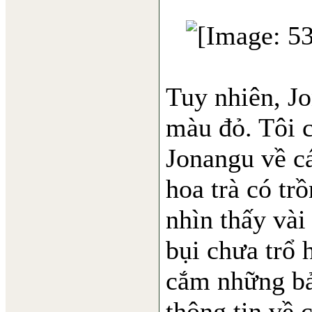
Tuy nhiên, Jo
màu đỏ. Tôi 
Jonangu về cá
hoa trà có tr
nhìn thấy vài
bụi chưa trổ 
cắm những bản
thông tin về 