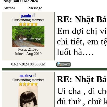
Nhật Bản U Mê 2024
Author
Message
pamlu
RE: Nhật Bả
Outstanding member
Em đợi chị vi
chi tiết, em t
luốt hà….
Posts: 21,090
Joined: Aug 2010
03-27-2024 08:56 AM
maritza
RE: Nhật Bả
Outstanding member
Ui cha , đi c
đủ thứ , chứ