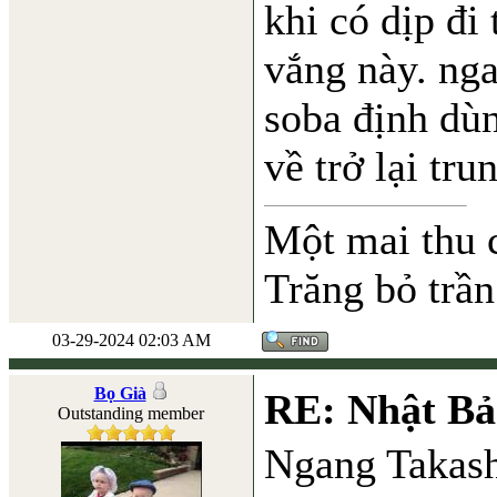
khi có dịp đi
vắng này. ng
soba định dùn
về trở lại tr
Một mai thu 
Trăng bỏ trần
03-29-2024 02:03 AM
Bọ Già
RE: Nhật Bả
Outstanding member
Ngang Takashi