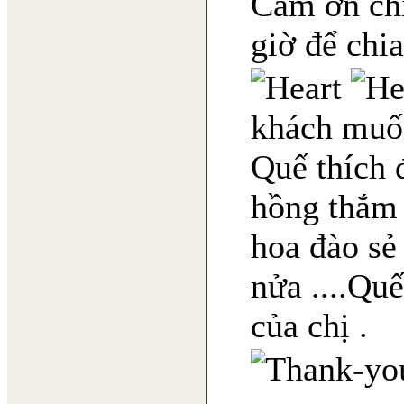
Cám ơn chị
giờ để chi
khách muốn
Quế thích 
hồng thắm 
hoa đào sẻ
nửa ....Quế
của chị .