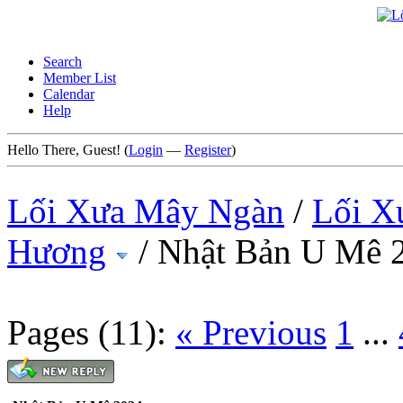
Search
Member List
Calendar
Help
Hello There, Guest! (
Login
—
Register
)
Lối Xưa Mây Ngàn
/
Lối X
Hương
/
Nhật Bản U Mê 
Pages (11):
« Previous
1
...