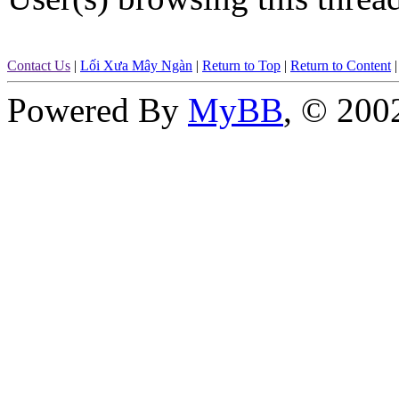
Contact Us
|
Lối Xưa Mây Ngàn
|
Return to Top
|
Return to Content
Powered By
MyBB
, © 20