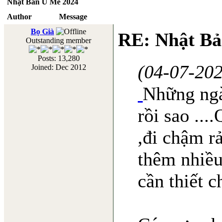
Nhật Bản U Mê 2024
Author
Message
Bọ Già
RE: Nhật Bả
Outstanding member
Posts: 13,280
(04-07-20
Joined: Dec 2012
Những ngà
rồi sao ...
,đi chậm rả
thêm nhiều
cần thiết c