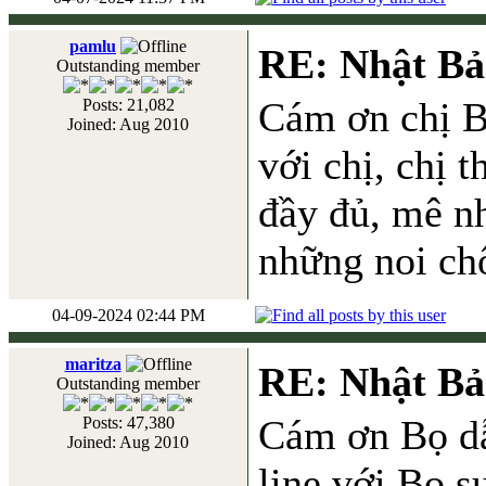
pamlu
RE: Nhật Bả
Outstanding member
Cám ơn chị Bọ
Posts: 21,082
Joined: Aug 2010
với chị, chị t
đầy đủ, mê 
những noi chố
04-09-2024 02:44 PM
maritza
RE: Nhật Bả
Outstanding member
Cám ơn Bọ dẫn
Posts: 47,380
Joined: Aug 2010
line với Bo s