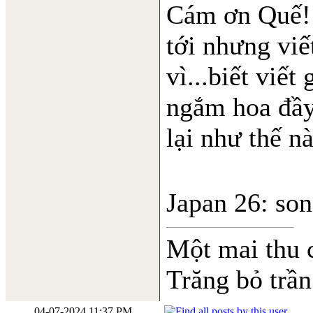
Cám ơn Quế! 
tới nhưng viế
vì...biết viế
ngắm hoa đầy 
lại như thế n
Japan 26: so
Một mai thu 
Trăng bỏ trần
04-07-2024 11:37 PM