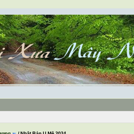
ương
/
Nhật Bản U Mê 2024