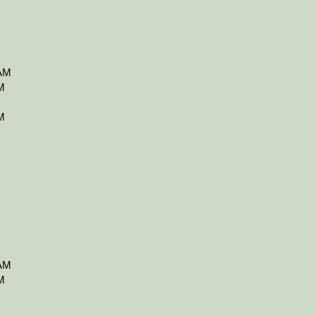
 AM
M
M
 AM
M