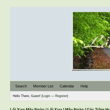
Search
Member List
Calendar
Help
Hello There, Guest! (
Login
—
Register
)
Lối Xưa Mây Ngàn
/
Lối Xưa | Mây Ngàn
/
Gác Trầm H