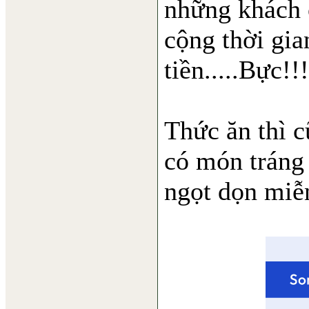
những khách 
cộng thời gian
tiền.....Bực!!!
Thức ăn thì c
có món tráng
ngọt dọn miễ