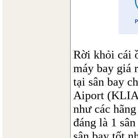
Rời khỏi cái 
máy bay giá r
tại sân bay c
Aiport (KLI
như các hãng
đáng là 1 sân
sân bay tốt n