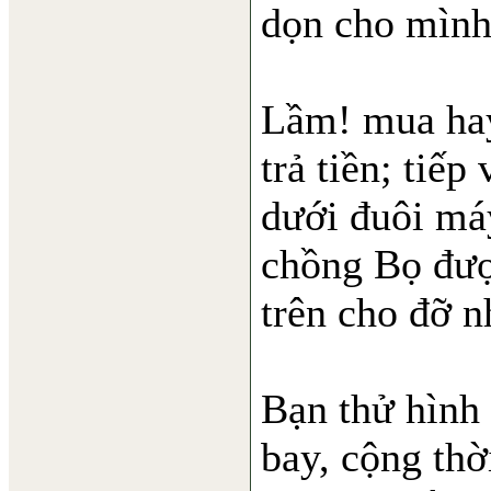
dọn cho mình
Lầm! mua hay
trả tiền; tiếp
dưới
đuôi máy
chồng Bọ đượ
trên cho đỡ n
Bạn thử hình 
bay, cộng th