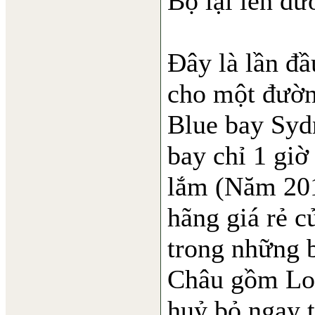
Bọ lại lên đư
Đây là lần đầ
cho một đườn
Blue bay Syd
bay chỉ 1 giờ
lắm (Năm 201
hãng giá rẻ c
trong những 
Châu gồm Lon
huỷ bỏ ngay 