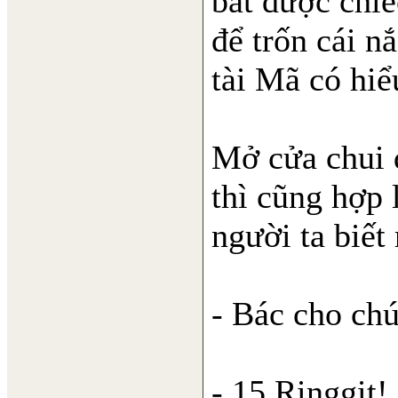
bắt được chiế
để trốn cái n
tài Mã có hiể
Mở cửa chui đ
thì cũng hợp 
người ta biết
- Bác cho chú
- 15 Ringgit!