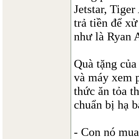
Jetstar, Tige
trả tiền để x
như là Ryan A
Quà tặng của
và máy xem p
thức ăn tỏa t
chuẩn bị hạ b
- Con nó mua 