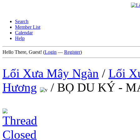
Search
Member List
Calendar
Help
Hello There, Guest! (
Login
—
Register
)
Lối Xưa Mây Ngàn
/
Lối X
Hương
/
BỌ DU KÝ - 