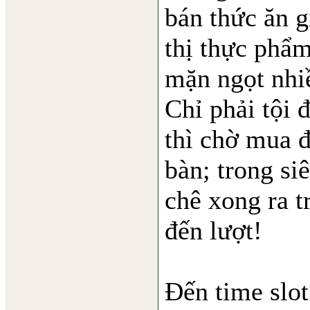
bán thức ăn g
thị thực phẩm
mặn ngọt nhi
Chỉ phải tội 
thì chờ mua đ
bàn; trong si
chê xong ra t
đến lượt!
Đến time slot