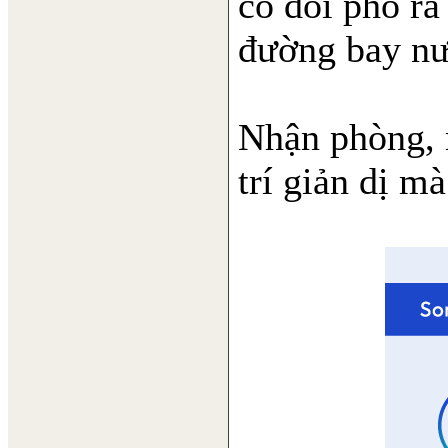
cô đối phó ra
đường bay nư
Nhận phòng, 
trí giản dị m