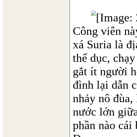
Công viên nà
xá Suria là đ
thể dục, chạy
gắt ít người 
đình lại dẫn 
nhảy nô đùa, 
nước lớn giữa
phần nào cái 