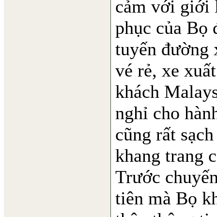
cảm với giới 
phục của Bọ đ
tuyến đường 
vé rẻ, xe xuấ
khách Malays
nghỉ cho hành
cũng rất sạch
khang trang 
Trước chuyến
tiên mà Bọ k