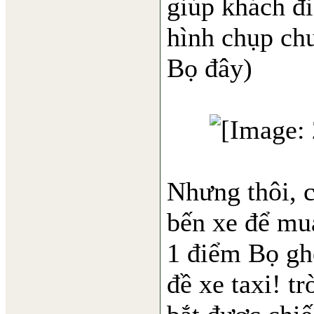
giúp khách đi
hình chụp ch
Bọ đây)
Nhưng thôi, c
bến xe để mu
1 điểm Bọ gh
đề xe taxi! t