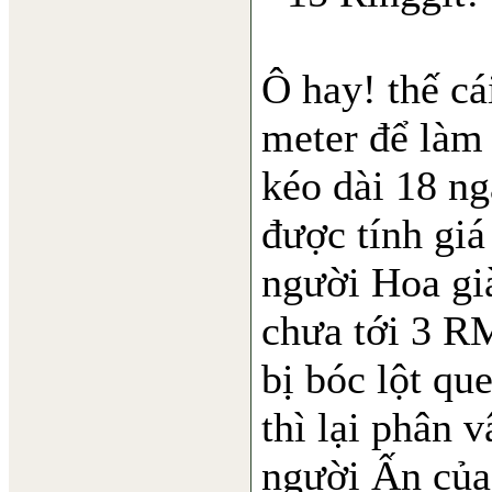
Ô hay! thế cá
meter để làm
kéo dài 18 ng
được tính giá
người Hoa gi
chưa tới 3 R
bị bóc lột qu
thì lại phân v
người Ấn của