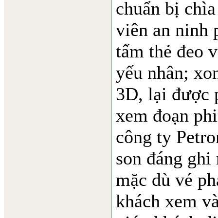
chuẩn bị chìa
viên an ninh
tấm thẻ đeo v
yếu nhân; xo
3D, lại được 
xem đoạn phim
công ty Petro
son đáng ghi 
mặc dù vé phá
khách xem và