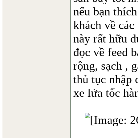
nếu bạn thíc
khách về các 
này rất hữu d
đọc về feed b
rộng, sạch , 
thủ tục nhập 
xe lửa tốc h