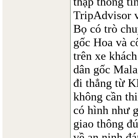
thập thông ti
TripAdvisor 
Bọ có trò chu
gốc Hoa và c
trên xe khác
dân gốc Mala
đi thẳng từ K
không cần th
có hình như g
giao thông đú
về an ninh đá