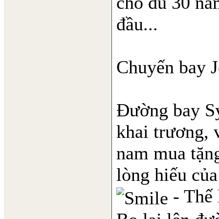
cho dù 30 năm
đầu...
Chuyến bay J
Đường bay Sy
khai trương, 
nam mua tặng
lòng hiếu của
- Thế 