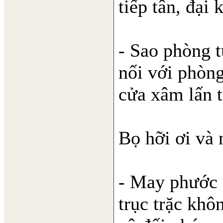
tiếp tân, đại 
- Sao phòng t
nối với phòn
cửa xâm lấn t
Bọ hỡi ơi và 
- May phước 
trục trặc khô