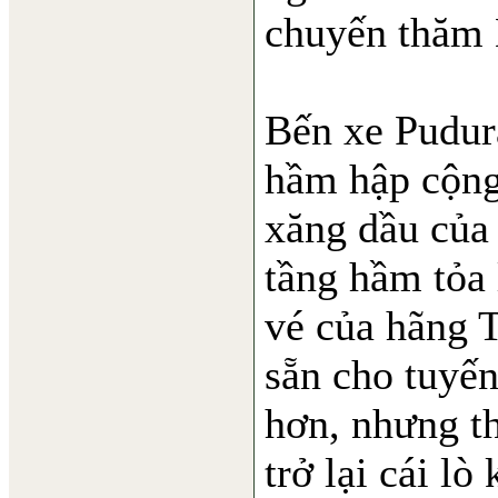
chuyến thăm
Bến xe Pudura
hầm hập cộng
xăng dầu của 
tầng hầm tỏa 
vé của hãng 
sẵn cho tuyế
hơn, nhưng th
trở lại cái l