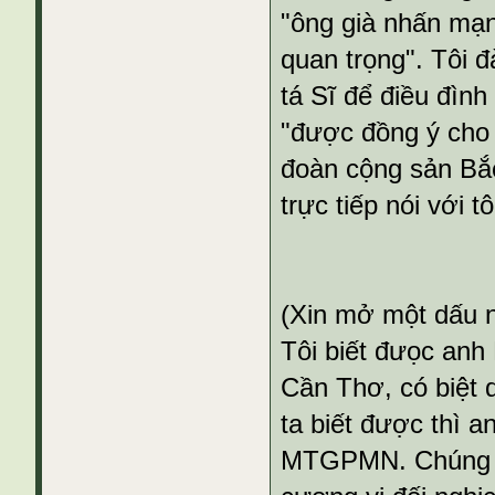
"ông già nhấn mạn
quan trọng". Tôi đ
tá Sĩ để điều đìn
"được đồng ý cho v
đoàn cộng sản Bắc
trực tiếp nói với t
(Xin mở một dấu n
Tôi biết đưọc anh
Cần Thơ, có biệt d
ta biết được thì 
MTGPMN. Chúng tô