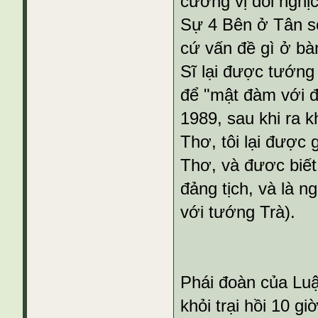
cương vị đối nghị
Sự 4 Bên ở Tân sơ
cứ vấn đề gì ở bàn
Sĩ lại được tướng
để "mật đàm với đ
1989, sau khi ra k
Thơ, tôi lại được
Thơ, và đươc biết 
đảng tịch, và là 
với tướng Trà).
Phái đoàn của Luật
khỏi trại hồi 10 g