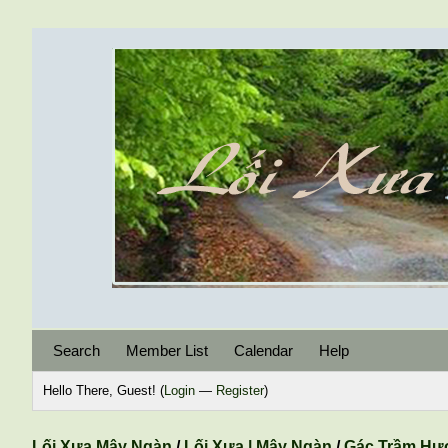
Search
Member List
Calendar
Help
Hello There, Guest! (
Login
—
Register
)
Lối Xưa Mây Ngàn
/
Lối Xưa | Mây Ngàn
/
Gác Trầm Hư