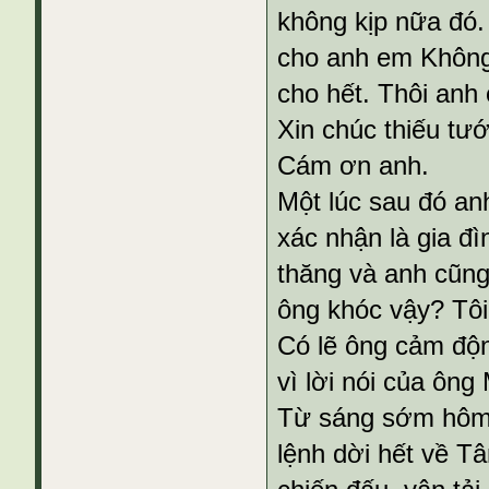
không kịp nữa đó.
cho anh em Không 
cho hết. Thôi anh
Xin chúc thiếu tướ
Cám ơn anh.
Một lúc sau đó a
xác nhận là gia đ
thăng và anh cũng 
ông khóc vậy? Tôi
Có lẽ ông cảm độn
vì lời nói của ông
Từ sáng sớm hôm
lệnh dời hết về Tâ