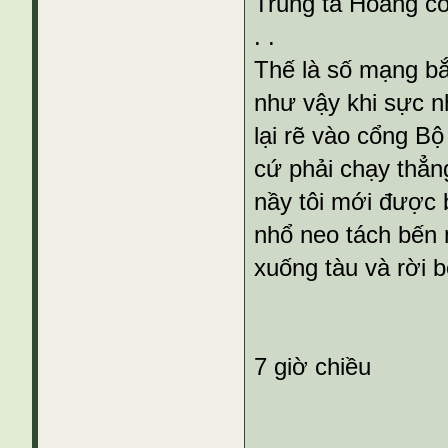
Trung tá Hoàng cố
. .
Thế là số mạng bắt
như vậy khi sực nh
lại rẽ vào cổng B
cứ phải chạy thẳ
nầy tôi mới được b
nhổ neo tách bến 
xuống tàu và rời b
7 giờ chiều