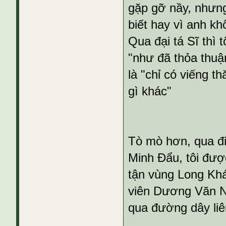
gặp gỡ nầy, nhưng
biết hay vì anh kh
Qua đại tá Sĩ thì 
"như đã thỏa thuậ
là "chỉ có viếng 
gì khác"
Tò mò hơn, qua đi
Minh Đẩu, tôi đượ
tận vùng Long Khá
viên Dương Văn N
qua đường dây liê