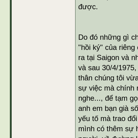
được.
Do đó những gì ch
"hồi ký" của riên
ra tại Saigon và 
và sau 30/4/1975,
thân chúng tôi vừ
sự việc mà chính m
nghe..., để tạm gọ
anh em bạn già số
yếu tố mà trao đổ
mình có thêm sự h