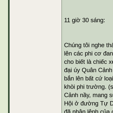
11 giờ 30 sáng:
Chúng tôi nghe thấ
lên các phi cơ đa
cho biết là chiếc 
đại úy Quân Cảnh 
bắn lên bất cứ loạ
khòi phi trường. 
Cảnh nầy, mang s
Hội ở đường Tự Do
đã nhận lệnh của 