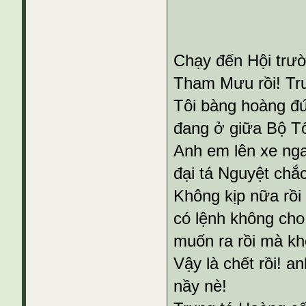
Chạy đến Hội trư
Tham Mưu rồi! Tru
Tôi bàng hoàng đứ
đang ở giữa Bộ T
Anh em lên xe nga
đại tá Nguyệt chắc
Không kịp nữa rồ
có lệnh không cho 
muốn ra rồi mà k
Vậy là chết rồi! a
nầy nè!