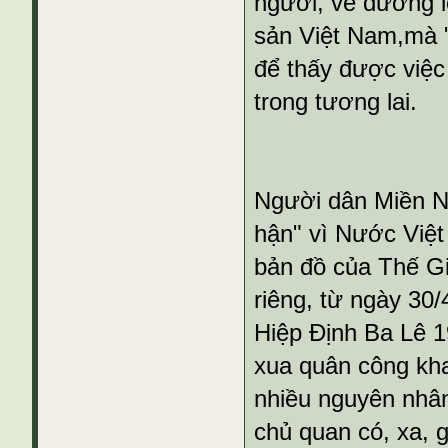
người, về đường l
sản Việt Nam,mà "s
để thấy được việc
trong tương lai.
Người dân Miền N
hận" vì Nước Việt
bản đồ của Thế Gi
riêng, từ ngày 30/
Hiệp Định Ba Lê 1
xua quân công kha
nhiều nguyên nhâ
chủ quan có, xa, 