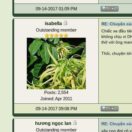
09-14-2017 01:09 PM
isabella
RE: Chuyện của
Outstanding member
Chiếc xe đầu ti
không chịu vì DH
thở với ông mana
Thôi, chuyện tới
Posts: 2,554
Joined: Apr 2011
09-14-2017 09:08 PM
hương ngọc lan
RE: Chuyện của
Outstanding member
vậy con đợi cô v