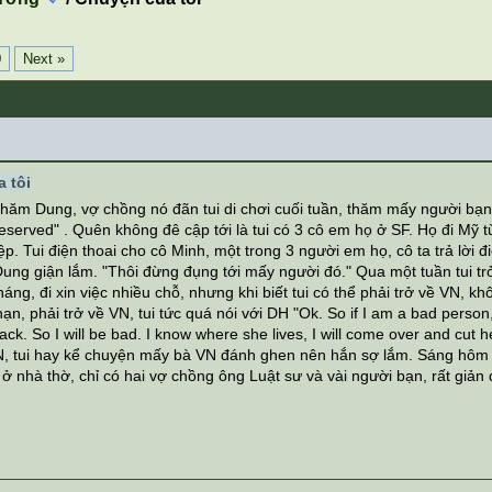
0
Next »
 tôi
thăm Dung, vợ chồng nó đãn tui di chơi cuối tuần, thăm mấy người bạn là
reserved" . Quên không đê cập tới là tui có 3 cô em họ ở SF. Họ đi M
p. Tui điện thoai cho cô Minh, một trong 3 người em họ, cô ta trả lời đ
ung giận lắm. "Thôi đừng đụng tới mấy người đó." Qua một tuần tui trở
ng, đi xin việc nhiều chỗ, nhưng khi biết tui có thể phải trở về VN, k
 hạn, phải trở về VN, tui tức quá nói với DH "Ok. So if I am a bad perso
back. So I will be bad. I know where she lives, I will come over and cut h
, tui hay kể chuyện mấy bà VN đánh ghen nên hắn sợ lắm. Sáng hôm sau
 ở nhà thờ, chỉ có hai vợ chồng ông Luật sư và vài người bạn, rất giản d