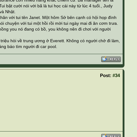
surance còn nhiều hãng khác chiếm cứ. Bà manager tên là
i bật cười nói với bã là tui học cái này từ lúc 4 tuổi., Judy
và Nhật.
hân với tui tên Janet. Một hôm Sở bên cạnh có hội họp đình
i chuyện với tui một hồi rồi mời tui ngày mai đi ăn cơm trưa.
chồng you nó đang có bồ, you không nên đi chơi với người
riệu hòi về trung ương ở Everett. Không có người chở đi làm,
đăng báo tìm người đi car pool.
Post:
#34