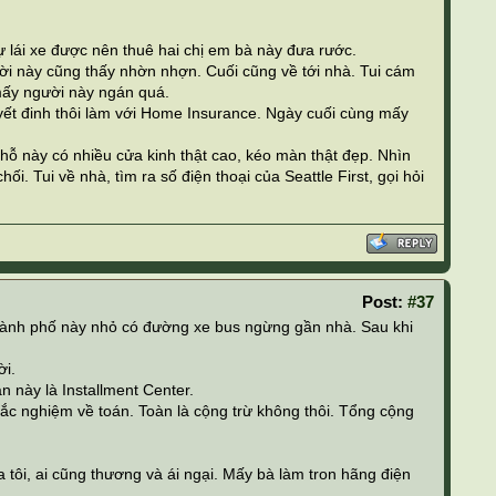
 lái xe được nên thuê hai chị em bà này đưa rước.
ời này cũng thấy nhờn nhợn. Cuối cũng về tới nhà. Tui cám
 mấy người này ngán quá.
uyết đinh thôi làm với Home Insurance. Ngày cuối cùng mấy
chỗ này có nhiều cửa kinh thật cao, kéo màn thật đẹp. Nhìn
ối. Tui về nhà, tìm ra số điện thoại của Seattle First, gọi hỏi
Post:
#37
y thành phố này nhỏ có đường xe bus ngừng gần nhà. Sau khi
ời.
 này là Installment Center.
rắc nghiệm về toán. Toàn là cộng trừ không thôi. Tổng cộng
 tôi, ai cũng thương và ái ngại. Mấy bà làm tron hãng điện