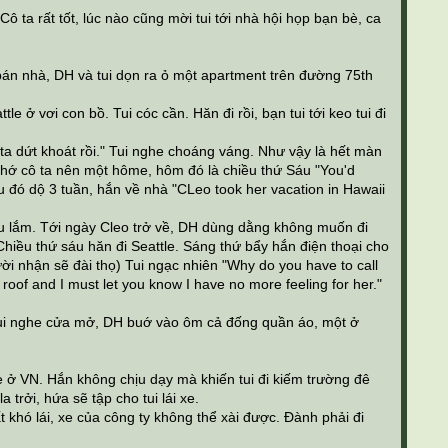
ô ta rất tốt, lúc nào cũng mời tui tới nhà hội họp bạn bè, ca
bán nhà, DH và tui dọn ra ỏ một apartment trên đường 75th
 ở vơi con bồ. Tui cóc cần. Hăn đi rồi, bạn tui tới keo tui đi
ta dứt khoát rồi." Tui nghe choáng váng. Như vậy là hết màn
nhớ cô ta nên một hôme, hôm đó là chiều thứ Sáu "You'd
Sau đó dộ 3 tuần, hắn về nhà "CLeo took her vacation in Hawaii
iều lắm. Tới ngày Cleo trở về, DH dùng dằng không muốn đi
 Chiều thứ sáu hăn đi Seattle. Sáng thứ bẩy hắn điện thoại cho
gười nhận sẽ đài thọ) Tui ngạc nhiên "Why do you have to call
roof and I must let you know I have no more feeling for her."
t, tui nghe cửa mở, DH buớ vào ôm cả đống quần áo, một ở
 xe ở VN. Hắn không chịu dạy mà khiến tui đi kiếm trường đê
 trởi, hứa sẽ tập cho tui lái xe.
khó lái, xe của công ty không thể xài được. Đành phải đi