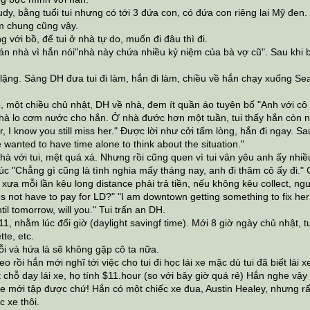
dy, bằng tuổi tui nhưng có tới 3 đứa con, có đứa con riêng lai Mỹ đen. C
m chung cũng vậy.
với bồ, để tui ở nhà tự do, muốn đi đâu thì đi.
án nhà vì hắn nói"nhà này chứa nhiều kỷ niệm của bà vợ cũ". Sau khi 
ặng. Sáng DH đưa tui đi làm, hắn đi làm, chiều về hắn chạy xuống Seattle
 một chiều chủ nhật, DH về nhà, đem ít quần áo tuyên bố "Anh với cô 
 nhà lo cơm nước cho hắn. Ở nhà đước hơn một tuần, tui thấy hắn còn 
r, I know you still miss her." Được lời như cởi tấm lòng, hắn đi ngay. 
 wanted to have time alone to think about the situation."
hà với tui, mệt quá xá. Nhưng rồi cũng quen vì tui vân yêu anh ấy nh
húc "Chẳng gì cũng là tình nghia mấy tháng nay, anh đi thăm cô ấy đi."
ày xưa mỗi lần kêu long distance phải trả tiền, nếu không kêu collect, n
s not have to pay for LD?" "I am downtown getting something to fix her 
til tomorrow, will you." Tui trấn an DH.
11, nhằm lúc đổi giờ (daylight savingf time). Mới 8 giờ ngày chủ nhậ
tte, etc.
lỗi và hứa là sẽ không gặp cô ta nữa.
o rồi hắn mới nghĩ tới việc cho tui đi học lái xe mặc dù tui đã biết lái
 chỗ dạy lái xe, họ tính $11.hour (so với bây giờ quá rẻ) Hắn nghe vậy la
 mới tập được chứ! Hắn có một chiếc xe đua, Austin Healey, nhưng rất 
c xe thôi.