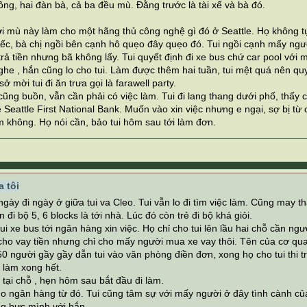
ng, hai đàn bà, cả ba đều mù. Đằng trước là tài xế và bà đó.
i mù này làm cho một hãng thủ công nghệ gì đó ở Seattle. Họ không tự
điếc, bà chị ngồi bên cạnh hô quẹo đây quẹo đó. Tui ngồi cạnh mấy ngư
rả tiền nhưng bã không lấy. Tui quyết định đi xe bus chứ car pool với
ghe , hắn cũng lo cho tui. Làm được thêm hai tuần, tui mệt quá nên q
 mời tui đi ăn trưa gọi là farawell party.
ũng buồn, vẫn cần phải có việc làm. Tui đi lang thang dưới phố, thấy 
 Seattle First National Bank. Muốn vào xin việc nhưng e ngại, sợ bị từ ch
m không. Họ nói cần, bảo tui hôm sau tới làm đơn.
 tôi
ngày đi ngày ở giữa tui va Cleo. Tui vẫn lo đi tìm việc làm. Cũng ma
 đi bộ 5, 6 blocks là tới nhà. Lúc đó còn trẻ đi bộ khá giỏi.
i xe bus tới ngân hàng xin việc. Họ chỉ cho tui lên lầu hai chỗ cần ngư
ho vay tiền nhưng chỉ cho mấy người mua xe vay thôi. Tên của cơ quan
 người gầy gầy dẫn tui vào văn phòng điền đơn, xong họ cho tui thi t
i làm xong hết.
 tại chỗ , hẹn hôm sau bắt đầu đi làm.
ho ngân hàng từ đó. Tui cũng tâm sự với mấy người ở đây tình cành của
ng bực mình với hắn.