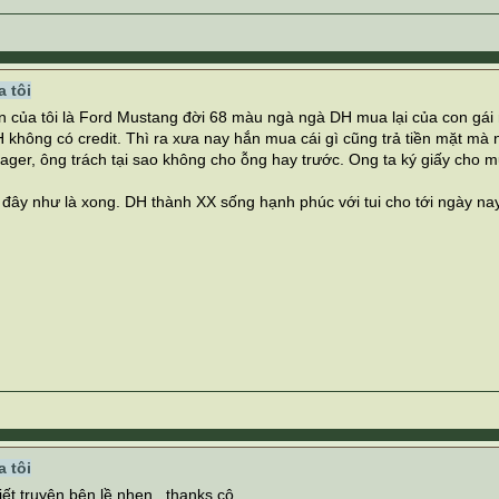
 tôi
ên của tôi là Ford Mustang đời 68 màu ngà ngà DH mua lại của con gái
 không có credit. Thì ra xưa nay hắn mua cái gì cũng trả tiền mặt mà 
ger, ông trách tại sao không cho ỗng hay trước. Ong ta ký giấy cho mượn
 đây như là xong. DH thành XX sống hạnh phúc với tui cho tới ngày nay
 tôi
iết truyện bên lề nhen , thanks cô