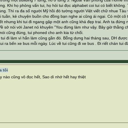
rong một building 7 từng, nó ở từng 3. Ngoài Văn phòng của Home In
g. Khi họ phỏng vấn tui, họ hỏi tui đọc alphabet coi tui có biết không. Tu
ùng. Thì ra đa số người Mỹ hồi đó tường người Việt viết chữ nhue Tàu 
 tuần, kẻ chuyện buồn cho đồng bạn nghe ai cũng ái ngại. Có một cô t
t nhưng khi tui đi ngang gặp một anh cũng khá đẹp trai. Anh ta đứng nó
 Về sở nói với Janet nó khuyên "You đừng làm như vậy. Bây giờ thằng 
nói cũng đúng, tui phoned cho anh kia từ chối.
tui đi làm vì hắn làm cũng gần đó. Bỗng dưng hai tháng sau, DH được t
ui ra bến xe bus mỗi ngày. Lúc về tui cũng đi xe bus . Đi riết chán tui 
 tôi
y nào cũng vô đọc hết, Sao dì nhớ hết hay thiệt