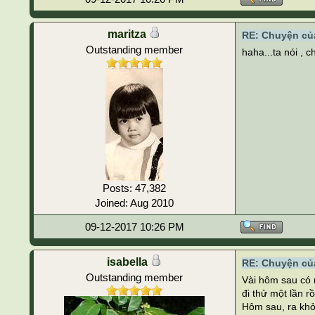
maritza
RE: Chuyện của
Outstanding member
haha...ta nói , ch
Posts: 47,382
Joined: Aug 2010
09-12-2017 10:26 PM
isabella
RE: Chuyện của
Outstanding member
Vài hôm sau có 
đi thử một lần rồ
Hôm sau, ra khỏi