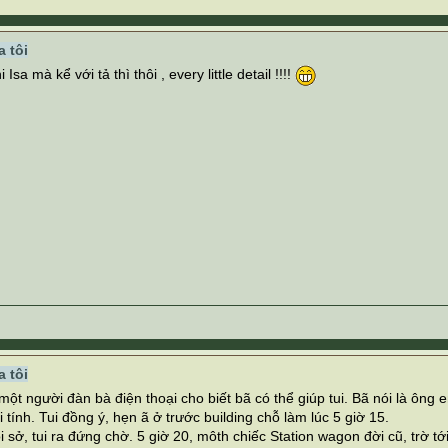
 tôi
i Isa mà kể với tả thì thôi , every little detail !!!!
 tôi
một người đàn bà điện thoại cho biết bã có thể giúp tui. Bã nói là ôn
i tính. Tui đồng ý, hẹn ã ở trước building chỗ làm lúc 5 giờ 15.
 sở, tui ra đứng chờ. 5 giờ 20, môth chiếc Station wagon đời cũ, trờ tới