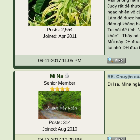
Văn phòng nằm t
Judy rất dễ thươn
ngạc nhiên vô c
Làm đó được hai
đám gì không biế
Posts: 2,554
Tui nói để tính.
khác" . Thấy nó 
Joined: Apr 2011
Mỗi này DH đưa 
tui nhờ DH đưa t
09-11-2017 11:05 PM
Mi Na
RE: Chuyện của
Senior Member
Dì Isa, Mina ngà
Posts: 314
Joined: Aug 2010
09-12-2017 10:20 PM