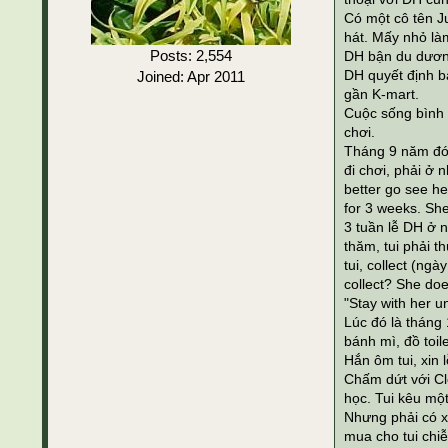
Có một cô tên Ju
hát. Mấy nhỏ là
Posts: 2,554
DH bận du dương 
DH quyết định b
Joined: Apr 2011
gần K-mart.
Cuộc sống bình l
chơi.
Tháng 9 năm đó,
đi chơi, phải ở
better go see he
for 3 weeks. She
3 tuần lễ DH ở n
thăm, tui phải t
tui, collect (ng
collect? She doe
"Stay with her un
Lúc đó là tháng 
bánh mì, đồ toile
Hắn ôm tui, xin 
Chấm dứt với Cle
học. Tui kêu một
Nhưng phải có xe
mua cho tui chiễ