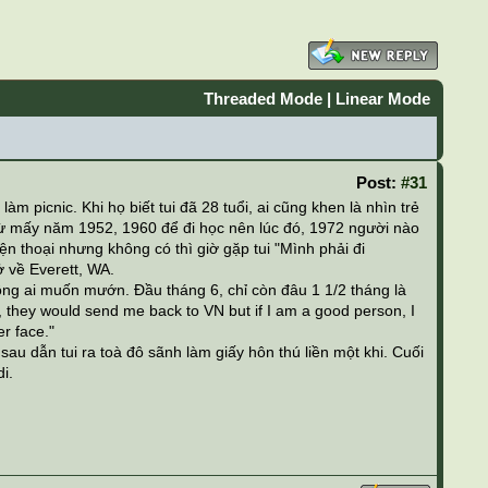
Threaded Mode
|
Linear Mode
Post:
#31
m picnic. Khi họ biết tui đã 28 tuổi, ai cũng khen là nhìn trẻ
ỹ từ mấy năm 1952, 1960 để đi học nên lúc đó, 1972 người nào
iện thoại nhưng không có thì giờ gặp tui "Mình phải đi
 về Everett, WA.
hông ai muốn mướn. Đầu tháng 6, chỉ còn đâu 1 1/2 tháng là
n, they would send me back to VN but if I am a good person, I
er face."
 dẫn tui ra toà đô sãnh làm giấy hôn thú liền một khi. Cuối
i.