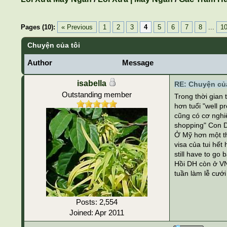
Pages (10):
« Previous
1
2
3
4
5
6
7
8
...
1
Chuyện của tôi
Author
Message
isabella
RE: Chuyện của
Outstanding member
Trong thời gian 
hơn tuổi "well p
cũng có cơ nghiệ
shopping" Con D
Ở Mỹ hơn một thá
visa của tui hết
still have to go 
Hồi DH còn ở VN
tuần làm lễ cưới
Posts: 2,554
Joined: Apr 2011