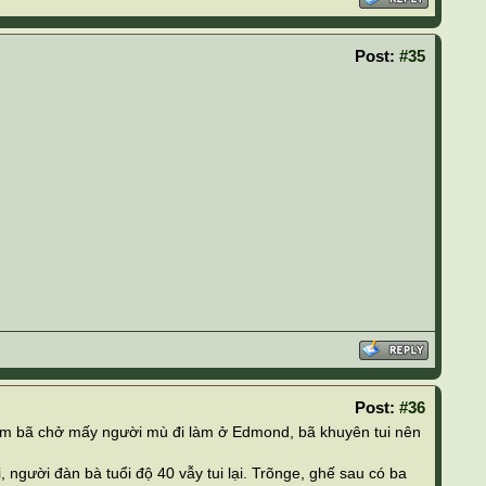
Post:
#35
Post:
#36
g em bã chở mấy người mù đi làm ở Edmond, bã khuyên tui nên
, người đàn bà tuổi độ 40 vẫy tui lại. Trõnge, ghế sau có ba