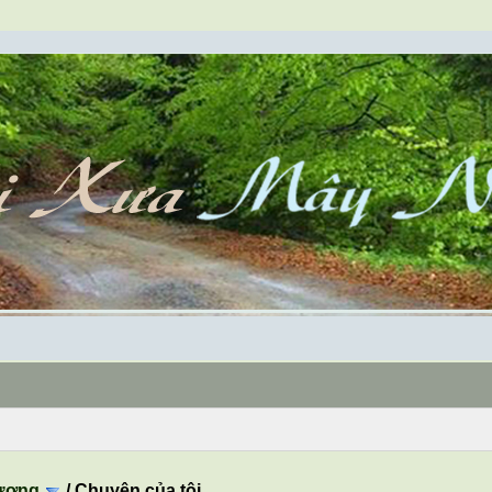
ương
/
Chuyện của tôi