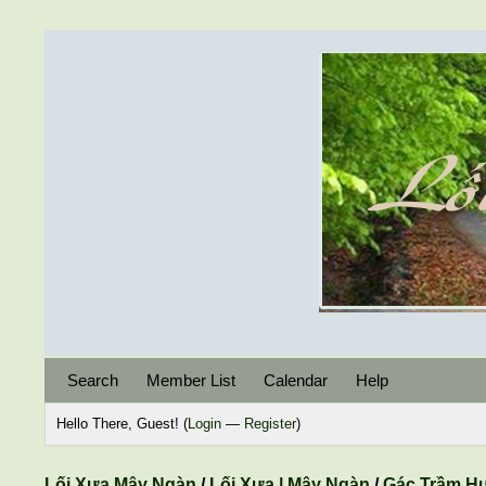
Search
Member List
Calendar
Help
Hello There, Guest! (
Login
—
Register
)
Lối Xưa Mây Ngàn
/
Lối Xưa | Mây Ngàn
/
Gác Trầm H