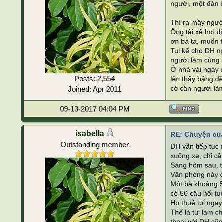
người, một đàn ô
Thì ra mầy ngườ
Ông tài xế hơi 
ơn bà ta, muốn t
Tui kể cho DH n
người làm cùng sở
Ở nhà vài ngày c
Posts: 2,554
lên thấy bảng đề
có cần người là
Joined: Apr 2011
09-13-2017 04:04 PM
isabella
RE: Chuyện của
Outstanding member
DH vẫn tiếp tục 
xuống xe, chỉ cần
Sáng hôm sau, tu
Văn phòng này c
Một bà khoảng 50
có 50 câu hổi tu
Họ thuê tui ngay
Thế là tui làm c
thoại với DH cũ