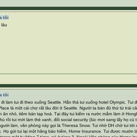
 tôi
 lâu
 tôi
đi làm tui đi theo xuống Seattle. Hắn thả tui xuống hotel Olympic. Tui đ
lace là một cái chợ rất lâu đời ở Seattle. Người ta bán đủ thứ từ trái c
m ăn nhỏ, tiêm bán tạp hoá. Tại đây tui kiếm ra nước mắm làm ở Hongk
ú rồi tui mới làm thẻ xanh, đổi social security (lúc mơi sang lấy họ củ tu
ười làm, văn phòng này gọi là Theresa Snow. Tui nhờ DH chở tui tới xi
c. Họ gửi tui lại một hãng bảo hiểm, Home Insurance. Tui được mướn l