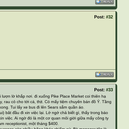
Post:
#32
Post:
#33
i lượn lờ khắp nơi. đi xuống Pike Place Market coi thiên hạ
ây, rau cỏ cho tới cá, thịt. Có mấy tiệm chuyên bán đồ Ý. Tầng
ong. Tui lấy xe bus đi lên Sears sắm quần áo.
i) băt đầu đi xin việc lại. Lớ ngớ chả biết gì, thấy trong báo
n việc. Ai ngờ đó là một cơ quan môi giới giữa mấy công ty
àm receptionist, một tháng $400.