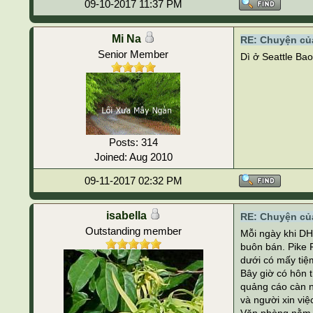
09-10-2017 11:37 PM
Mi Na
RE: Chuyện của
Senior Member
Dì ở Seattle Bao
Posts: 314
Joined: Aug 2010
09-11-2017 02:32 PM
isabella
RE: Chuyện của
Outstanding member
Mỗi ngày khi DH 
buôn bán. Pike P
dưới có mấy tiệ
Bây giờ có hôn th
quảng cáo càn ng
và người xin việ