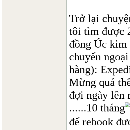
Trở lại chuyệ
tôi tìm được 2
đồng Úc kim (
chuyển ngoại
hàng): Exped
Mừng quá thể
đợi ngày lên 
......10 tháng
để rebook đượ