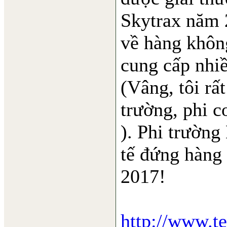
Skytrax năm 
về hàng không
cung cấp nhiề
(Vâng, tôi rấ
trường, phi cơ.
). Phi trường
tế đứng hàng 
2017!
http://www.te