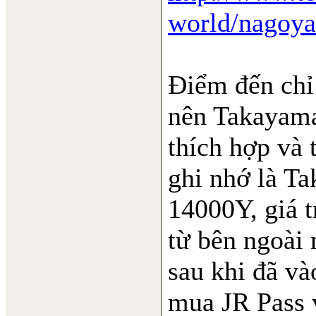
world/nagoya
Điểm đến chỉ
nên Takayama
thích hợp và 
ghi nhớ là Ta
14000Y, giá t
từ bên ngoài
sau khi đã và
mua JR Pass 