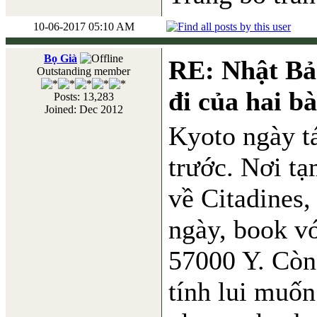
10-06-2017 05:10 AM
Bọ Già
RE: Nhật Bả
Outstanding member
đi của hai b
Posts: 13,283
Joined: Dec 2012
Kyoto ngày t
trước. Nơi tạ
về Citadines,
ngày, book vớ
57000 Y. Còn 
tính lui muốn