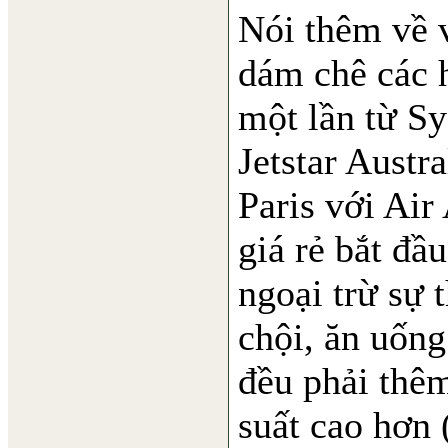
Nói thêm về 
dám chê các h
một lần từ S
Jetstar Austra
Paris với Air
giá rẻ bắt đầ
ngoại trừ sự 
chội, ăn uống
đều phải thê
suất cao hơn 