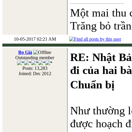
Một mai thu 
Trăng bỏ trần
10-05-2017 02:21 AM
Bọ Già
RE: Nhật Bả
Outstanding member
đi của hai b
Posts: 13,283
Joined: Dec 2012
Chuẩn bị
Như thường lệ
được hoạch đị