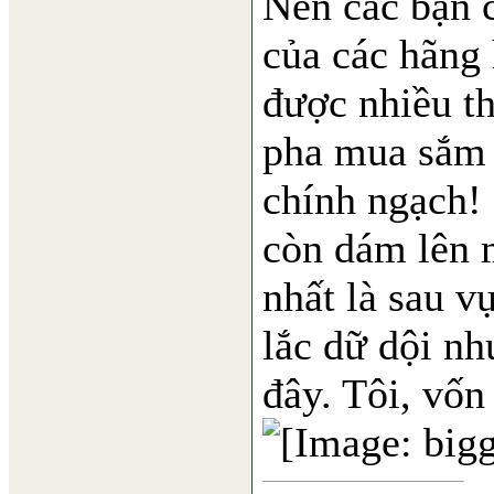
Nên các bạn 
của các hãng 
được nhiều thì
pha mua sắm 
chính ngạch! 
còn dám lên 
nhất là sau v
lắc dữ dội nh
đây. Tôi, vốn 