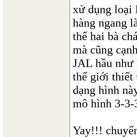
xử dụng loại 
hàng ngang là
thế hai bà ch
mà cũng cạnh 
JAL hầu như 
thế giới thiế
dạng hình nà
mô hình 3-3-
Yay!!! chuyế