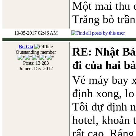
Một mai thu 
Trăng bỏ trần
10-05-2017 02:46 AM
Bọ Già
RE: Nhật Bả
Outstanding member
đi của hai b
Posts: 13,283
Joined: Dec 2012
Vé máy bay xo
định xong, lo
Tôi dự định 
hotel, khoản 
rất cao. Ráng