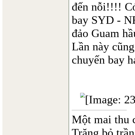
đến nỗi!!!! C
bay SYD - NR
đảo Guam hầu
Lần này cũng
chuyến bay h
Một mai thu 
Trăng bỏ trần