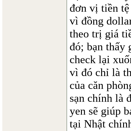
đơn vị tiền t
vì đồng doll
theo trị giá t
đó; bạn thấy
check lại xu
vì đó chỉ là t
của căn phòn
sạn chính là 
yen sẽ giúp b
tại Nhật chín