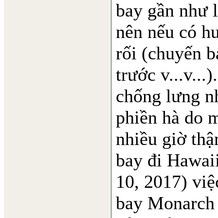
bay gần như li
nên nếu có hư
rối (chuyến b
trước v...v...
chống lưng n
phiền hà do 
nhiều giờ thậ
bay đi Hawaii
10, 2017) việ
bay Monarch 