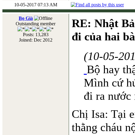
10-05-2017 07:13 AM
Bọ Già
RE: Nhật Bả
Outstanding member
đi của hai b
Posts: 13,283
Joined: Dec 2012
(10-05-20
Bộ hay thậ
Mình cứ h
đi ra nước 
Chị Isa: Tại 
thằng cháu nộ