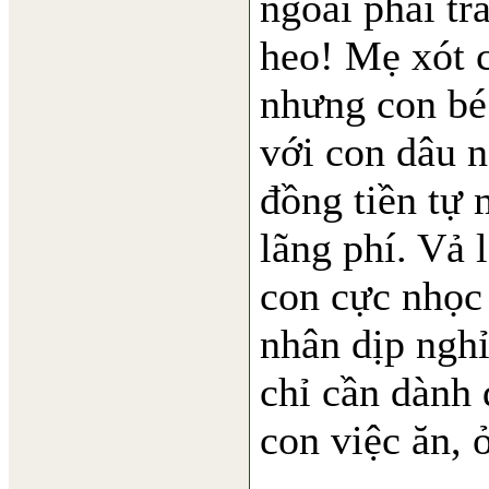
ngoài phải tr
heo! Mẹ xót c
nhưng con bé
với con dâu n
đồng tiền tự 
lãng phí. Vả 
con cực nhọc 
nhân dịp nghỉ
chỉ cần dành 
con việc ăn, 