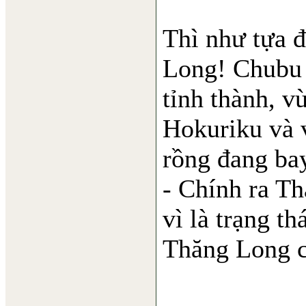
Thì như tựa 
Long! Chubu 
tỉnh thành, v
Hokuriku và 
rồng đang ba
- Chính ra T
vì là trạng t
Thăng Long củ