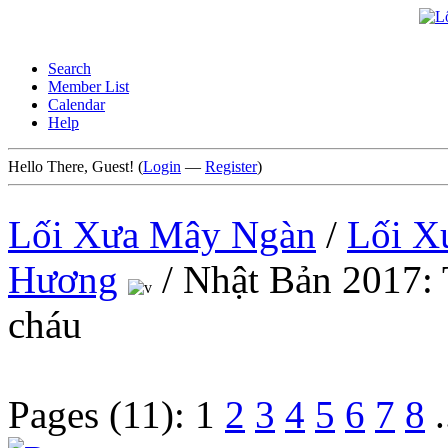
Search
Member List
Calendar
Help
Hello There, Guest! (
Login
—
Register
)
Lối Xưa Mây Ngàn
/
Lối X
Hương
/
Nhật Bản 2017: 
cháu
Pages (11):
1
2
3
4
5
6
7
8
.