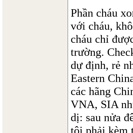
Phần cháu xon
với cháu, khô
cháu chỉ được
trường. Chec
dự định, rẻ n
Eastern China
các hãng Chin
VNA, SIA như
dị: sau nửa 
tôi phải kèm 