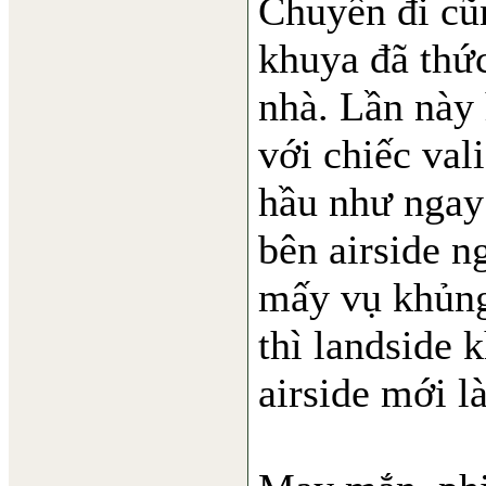
Chuyến đi cũn
khuya đã thức
nhà. Lần này 
với chiếc val
hầu như ngay 
bên airside n
mấy vụ khủng 
thì landside 
airside mới l