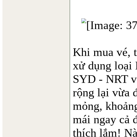
Khi mua vé, 
xử dụng loại
SYD - NRT và
rộng lại vừa 
mỏng, khoảng
mái ngay cả đ
thích lắm! Nà