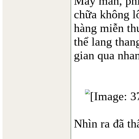
May mắn, phi
chữa không lô
hàng miễn th
thể lang than
gian qua nha
Nhìn ra đã th