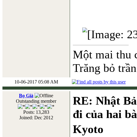
Một mai thu 
Trăng bỏ trần
10-06-2017 05:08 AM
Bọ Già
RE: Nhật Bả
Outstanding member
đi của hai b
Posts: 13,283
Joined: Dec 2012
Kyoto