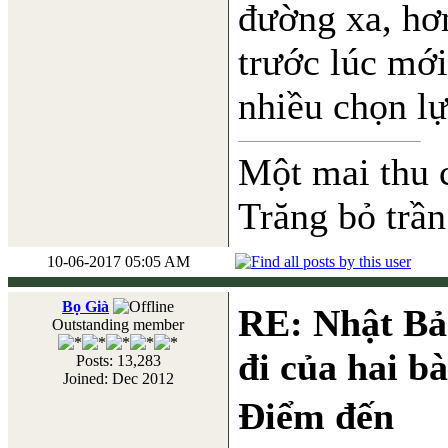
đường xa, hơ
trước lúc mới
nhiều chọn lự
Một mai thu 
Trăng bỏ trần
10-06-2017 05:05 AM
Bọ Già
RE: Nhật Bả
Outstanding member
đi của hai b
Posts: 13,283
Joined: Dec 2012
Điểm đến