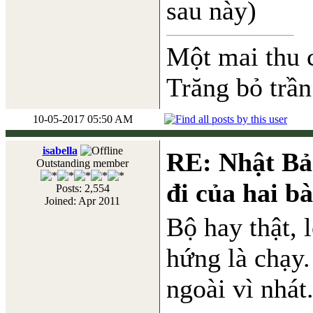
sau này)
Một mai thu 
Trăng bỏ trần
10-05-2017 05:50 AM
isabella
RE: Nhật Bả
Outstanding member
đi của hai b
Posts: 2,554
Joined: Apr 2011
Bộ hay thật, 
hứng là chạy
ngoài vì nhát