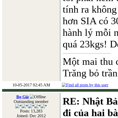
tính ra không
hơn SIA có 3
hành lý mỗi 
quá 23kgs! D
Một mai thu 
Trăng bỏ trần
10-05-2017 02:45 AM
Bọ Già
RE: Nhật Bả
Outstanding member
đi của hai b
Posts: 13,283
Joined: Dec 2012