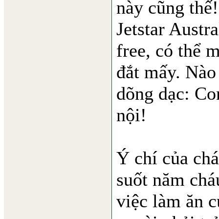
này cũng thế!
Jetstar Austra
free, có thể 
đắt mấy. Nào 
dõng dạc: Con
nội!
Ý chí của ch
suốt năm cháu
việc làm ăn c