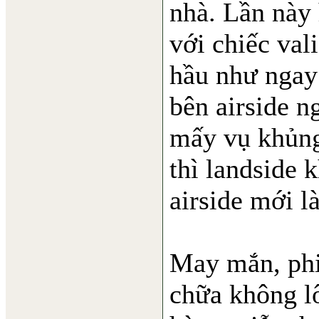
nhà. Lần này 
với chiếc val
hầu như ngay 
bên airside n
mấy vụ khủng 
thì landside 
airside mới l
May mắn, phi
chữa không lô