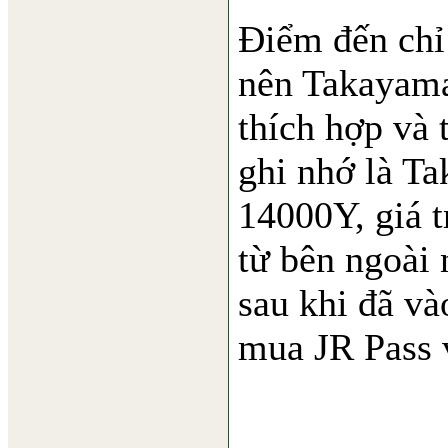
Điểm đến chỉ
nên Takayama
thích hợp và 
ghi nhớ là Ta
14000Y, giá t
từ bên ngoài
sau khi đã và
mua JR Pass 