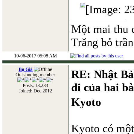
Một mai thu 
Trăng bỏ trần
10-06-2017 05:08 AM
Bọ Già
RE: Nhật Bả
Outstanding member
đi của hai b
Posts: 13,283
Joined: Dec 2012
Kyoto
Kyoto có một 