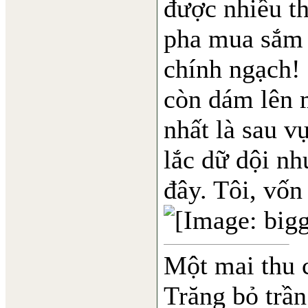
được nhiều thì
pha mua sắm 
chính ngạch! 
còn dám lên 
nhất là sau v
lắc dữ dội nh
đây. Tôi, vốn 
Một mai thu 
Trăng bỏ trần