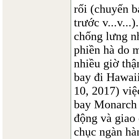
rối (chuyến b
trước v...v...
chống lưng n
phiền hà do 
nhiều giờ thậ
bay đi Hawaii
10, 2017) việ
bay Monarch 
động và giao 
chục ngàn hàn