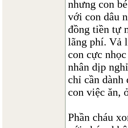
nhưng con bé
với con dâu n
đồng tiền tự 
lãng phí. Vả 
con cực nhọc 
nhân dịp nghỉ
chỉ cần dành 
con việc ăn, 
Phần cháu xon