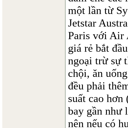
một lần từ S
Jetstar Austra
Paris với Air
giá rẻ bắt đầ
ngoại trừ sự 
chội, ăn uống
đều phải thê
suất cao hơn 
bay gần như li
nên nếu có hư