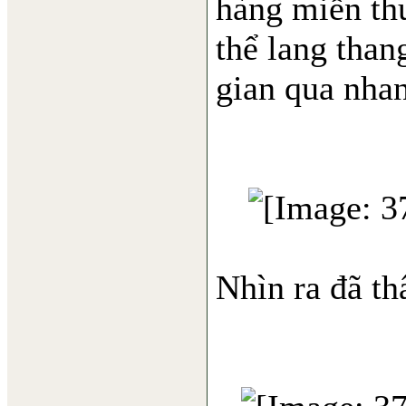
hàng miễn th
thể lang than
gian qua nha
Nhìn ra đã th