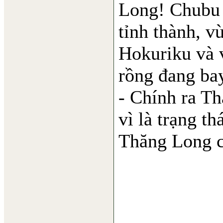
Long! Chubu 
tỉnh thành, v
Hokuriku và 
rồng đang ba
- Chính ra T
vì là trạng t
Thăng Long củ