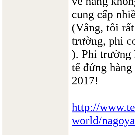
về hàng không
cung cấp nhiề
(Vâng, tôi rấ
trường, phi cơ.
). Phi trường
tế đứng hàng 
2017!
http://www.te
world/nagoya