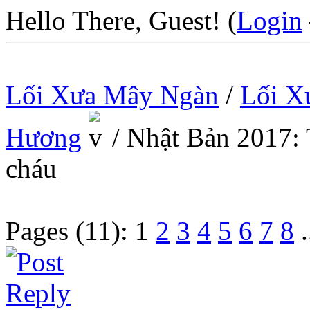
Hello There, Guest! (
Login
Lối Xưa Mây Ngàn
/
Lối X
Hương
/
Nhật Bản 2017: 
cháu
Pages (11):
1
2
3
4
5
6
7
8
.