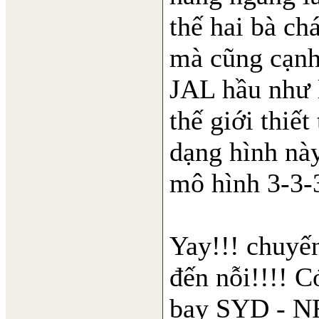
thế hai bà ch
mà cũng cạnh 
JAL hầu như 
thế giới thiế
dạng hình nà
mô hình 3-3-
Yay!!! chuyế
đến nỗi!!!! C
bay SYD - NR