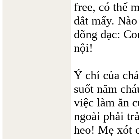
free, có thể 
đắt mấy. Nào 
dõng dạc: Con
nội!
Ý chí của ch
suốt năm cháu
việc làm ăn c
ngoài phải tr
heo! Mẹ xót c