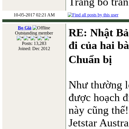
Trăng bỏ trần
10-05-2017 02:21 AM
Bọ Già
RE: Nhật Bả
Outstanding member
đi của hai b
Posts: 13,283
Joined: Dec 2012
Chuẩn bị
Như thường lệ
được hoạch đị
này cũng thế!
Jetstar Austra