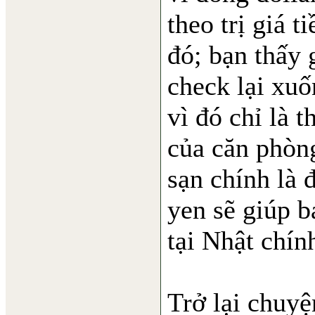
theo trị giá t
đó; bạn thấy
check lại xu
vì đó chỉ là t
của căn phòn
sạn chính là 
yen sẽ giúp b
tại Nhật chín
Trở lại chuyệ