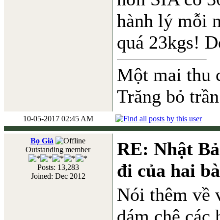
hành lý mỗi 
quá 23kgs! D
Một mai thu 
Trăng bỏ trần
10-05-2017 02:45 AM
Bọ Già
RE: Nhật Bả
Outstanding member
đi của hai b
Posts: 13,283
Joined: Dec 2012
Nói thêm về 
dám chê các h