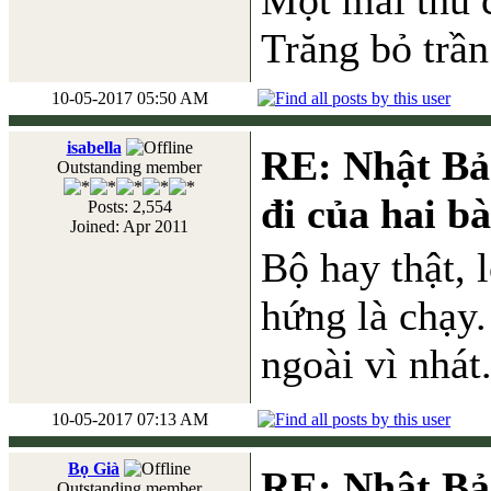
Một mai thu 
Trăng bỏ trần
10-05-2017 05:50 AM
isabella
RE: Nhật Bả
Outstanding member
đi của hai b
Posts: 2,554
Joined: Apr 2011
Bộ hay thật, 
hứng là chạy
ngoài vì nhát
10-05-2017 07:13 AM
Bọ Già
RE: Nhật Bả
Outstanding member