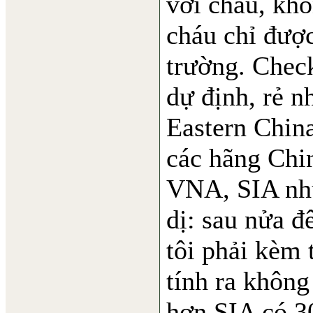
với cháu, khô
cháu chỉ được
trường. Chec
dự định, rẻ n
Eastern China
các hãng Chin
VNA, SIA như
dị: sau nửa 
tôi phải kèm 
tính ra không
hơn SIA có 3