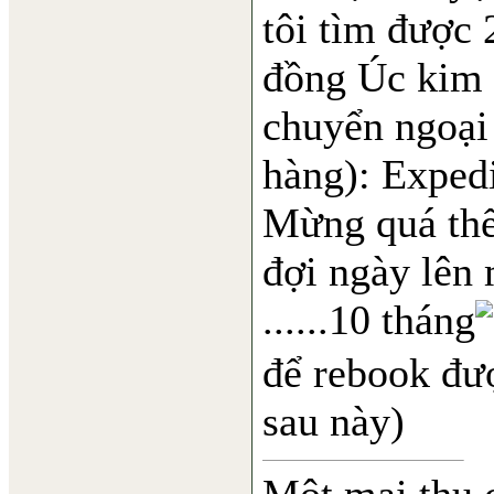
tôi tìm được 2
đồng Úc kim (
chuyển ngoại
hàng): Exped
Mừng quá thể
đợi ngày lên 
......10 tháng
để rebook đượ
sau này)