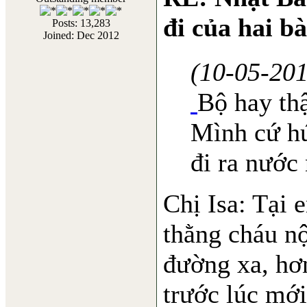
đi của hai b
Posts: 13,283
Joined: Dec 2012
(10-05-20
Bộ hay thậ
Mình cứ h
đi ra nước 
Chị Isa: Tại 
thằng cháu nộ
đường xa, hơ
trước lúc mới