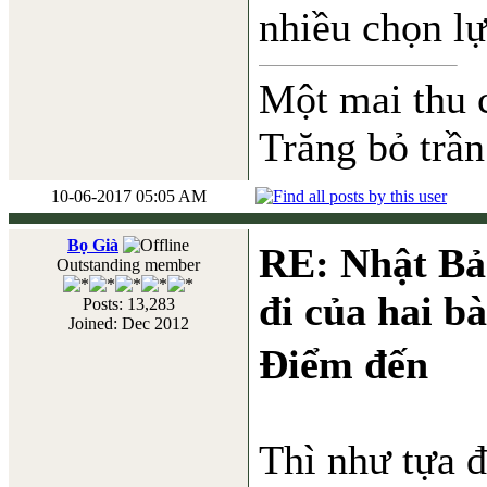
nhiều chọn lự
Một mai thu 
Trăng bỏ trần
10-06-2017 05:05 AM
Bọ Già
RE: Nhật Bả
Outstanding member
đi của hai b
Posts: 13,283
Joined: Dec 2012
Điểm đến
Thì như tựa 