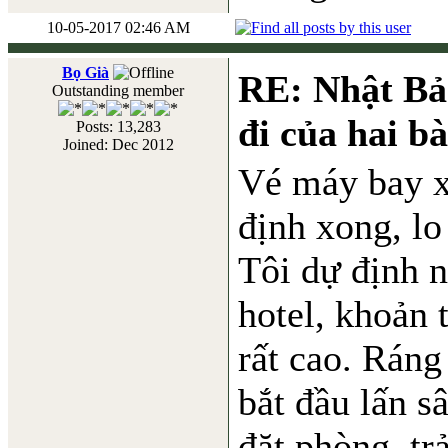
10-05-2017 02:46 AM
Bọ Già
RE: Nhật Bả
Outstanding member
đi của hai b
Posts: 13,283
Joined: Dec 2012
Vé máy bay xo
định xong, lo
Tôi dự định 
hotel, khoản 
rất cao. Ráng
bắt đầu lấn s
đặt phòng, tr