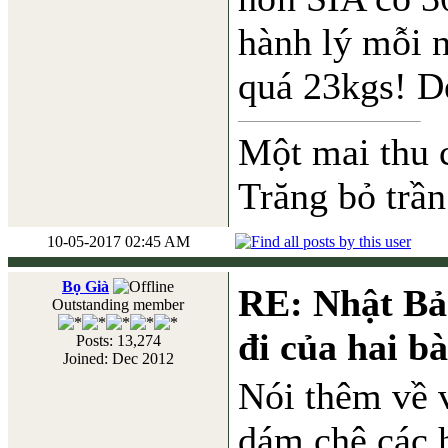
hành lý mỗi 
quá 23kgs! D
Một mai thu 
Trăng bỏ trần
10-05-2017 02:45 AM
Bọ Già
RE: Nhật Bả
Outstanding member
đi của hai b
Posts: 13,274
Joined: Dec 2012
Nói thêm về 
dám chê các h