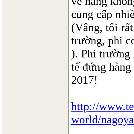
về hàng không
cung cấp nhiề
(Vâng, tôi rấ
trường, phi cơ.
). Phi trường
tế đứng hàng 
2017!
http://www.te
world/nagoya