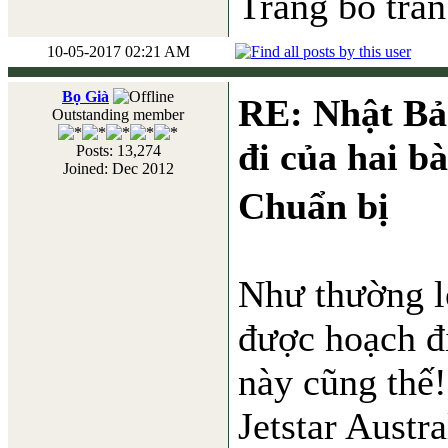
Trăng bỏ trần
10-05-2017 02:21 AM
Bọ Già
RE: Nhật Bả
Outstanding member
đi của hai b
Posts: 13,274
Joined: Dec 2012
Chuẩn bị
Như thường lệ
được hoạch đị
này cũng thế!
Jetstar Austra