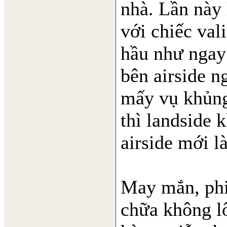
nhà. Lần này 
với chiếc val
hầu như ngay 
bên airside n
mấy vụ khủng 
thì landside 
airside mới l
May mắn, phi
chữa không lô