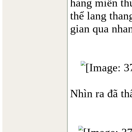
hàng miễn th
thể lang than
gian qua nha
Nhìn ra đã th