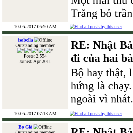
Một mai thu 
Trăng bỏ trần
10-05-2017 05:50 AM
isabella
RE: Nhật Bả
Outstanding member
đi của hai b
Posts: 2,554
Joined: Apr 2011
Bộ hay thật, 
hứng là chạy
ngoài vì nhát
10-05-2017 07:13 AM
Bọ Già
RE: Nhật Bả
Outstanding member