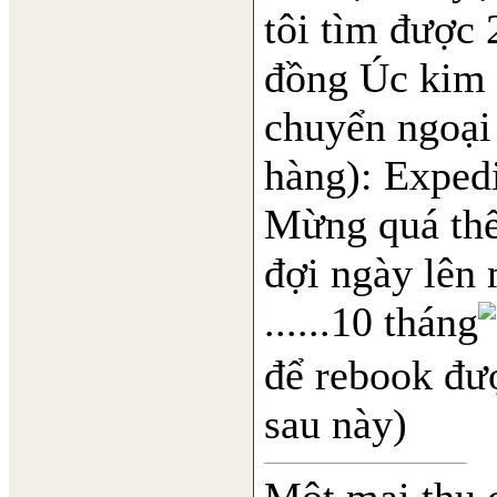
tôi tìm được 2
đồng Úc kim (
chuyển ngoại
hàng): Exped
Mừng quá thể
đợi ngày lên 
......10 tháng
để rebook đượ
sau này)