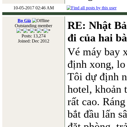
10-05-2017 02:46 AM
Bọ Già
RE: Nhật Bả
Outstanding member
đi của hai b
Posts: 13,274
Joined: Dec 2012
Vé máy bay xo
định xong, lo
Tôi dự định 
hotel, khoản 
rất cao. Ráng
bắt đầu lấn s
đặt phòng, tr