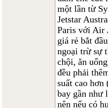
một lần từ S
Jetstar Austra
Paris với Air
giá rẻ bắt đầ
ngoại trừ sự 
chội, ăn uống
đều phải thê
suất cao hơn 
bay gần như li
nên nếu có hư