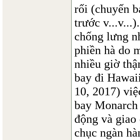
rối (chuyến b
trước v...v...
chống lưng n
phiền hà do 
nhiều giờ thậ
bay đi Hawaii
10, 2017) việ
bay Monarch 
động và giao 
chục ngàn hàn