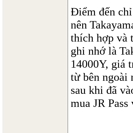
Điểm đến chỉ
nên Takayama
thích hợp và 
ghi nhớ là Ta
14000Y, giá t
từ bên ngoài
sau khi đã và
mua JR Pass 