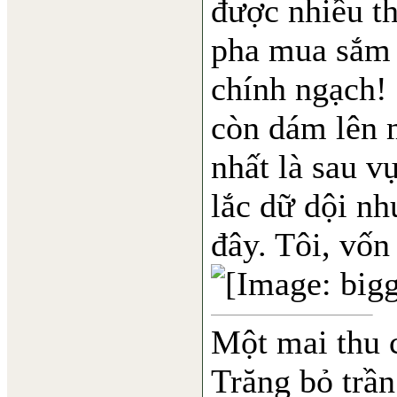
được nhiều thì
pha mua sắm 
chính ngạch! 
còn dám lên 
nhất là sau v
lắc dữ dội nh
đây. Tôi, vốn 
Một mai thu 
Trăng bỏ trần