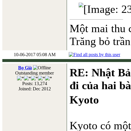
Một mai thu 
Trăng bỏ trần
10-06-2017 05:08 AM
Bọ Già
RE: Nhật Bả
Outstanding member
đi của hai b
Posts: 13,274
Joined: Dec 2012
Kyoto
Kyoto có một 