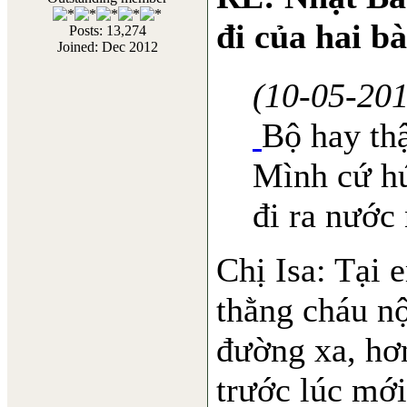
đi của hai b
Posts: 13,274
Joined: Dec 2012
(10-05-20
Bộ hay thậ
Mình cứ h
đi ra nước 
Chị Isa: Tại 
thằng cháu nộ
đường xa, hơ
trước lúc mới