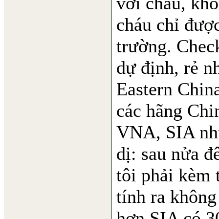
với cháu, khô
cháu chỉ được
trường. Chec
dự định, rẻ n
Eastern China
các hãng Chin
VNA, SIA như
dị: sau nửa 
tôi phải kèm 
tính ra không
hơn SIA có 3