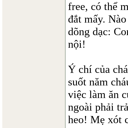
free, có thể 
đắt mấy. Nào 
dõng dạc: Con
nội!
Ý chí của ch
suốt năm cháu
việc làm ăn c
ngoài phải tr
heo! Mẹ xót c