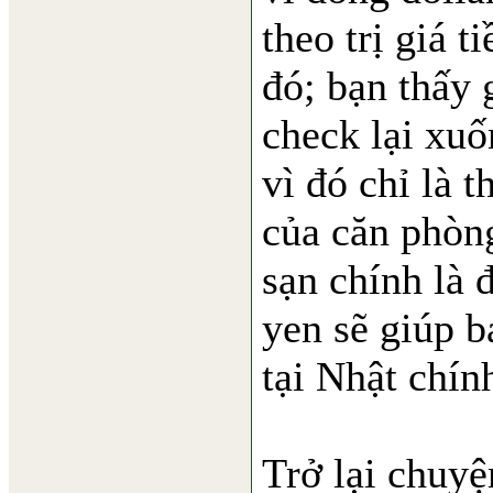
theo trị giá t
đó; bạn thấy
check lại xu
vì đó chỉ là t
của căn phòn
sạn chính là 
yen sẽ giúp b
tại Nhật chín
Trở lại chuyệ