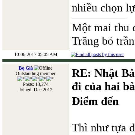
nhiều chọn lự
Một mai thu 
Trăng bỏ trần
10-06-2017 05:05 AM
Bọ Già
RE: Nhật Bả
Outstanding member
đi của hai b
Posts: 13,274
Joined: Dec 2012
Điểm đến
Thì như tựa 