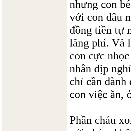
nhưng con bé
với con dâu n
đồng tiền tự 
lãng phí. Vả 
con cực nhọc 
nhân dịp nghỉ
chỉ cần dành 
con việc ăn, 
Phần cháu xon