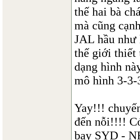
thế hai bà ch
mà cũng cạnh 
JAL hầu như 
thế giới thiế
dạng hình nà
mô hình 3-3-
Yay!!! chuyế
đến nỗi!!!! C
bay SYD - NR