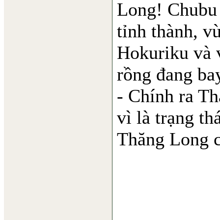
Long! Chubu 
tỉnh thành, v
Hokuriku và 
rồng đang ba
- Chính ra T
vì là trạng t
Thăng Long củ