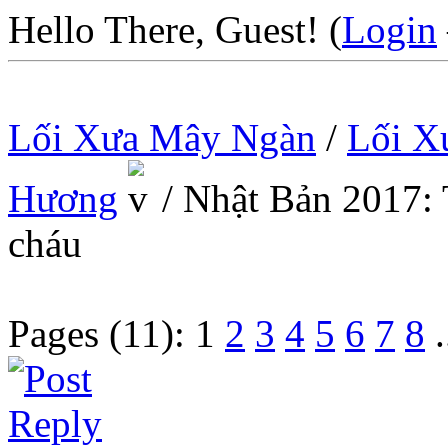
Hello There, Guest! (
Login
Lối Xưa Mây Ngàn
/
Lối X
Hương
/
Nhật Bản 2017: 
cháu
Pages (11):
1
2
3
4
5
6
7
8
.