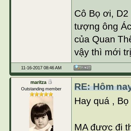
Cô Bọ ơi, D2 
tượng ông Ác
của Quan Thế
vậy thì mới tr
11-16-2017 08:46 AM
maritza
RE: Hôm nay
Outstanding member
Hay quá , Bọ 
MA được đi t