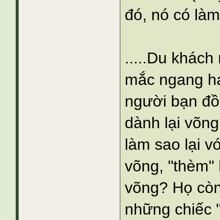
đó, nó có là
.....Du khách
mắc ngang ha
người bạn đồ
dành lại võn
làm sao lại 
võng, "thèm" 
võng? Họ còn
những chiếc 