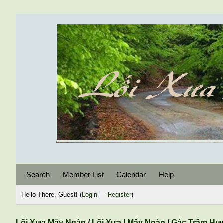
Search
Member List
Calendar
Help
Hello There, Guest! (
Login
—
Register
)
Lối Xưa Mây Ngàn
/
Lối Xưa | Mây Ngàn
/
Gác Trầm Hư