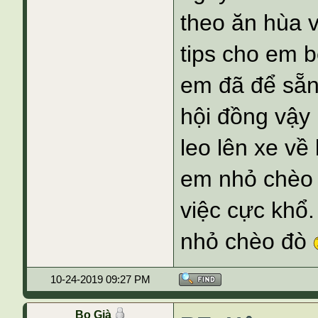
theo ăn hùa v
tips cho em 
em đã để sẵn t
hội đồng vậy
leo lên xe về
em nhỏ chèo 
việc cực khổ.
nhỏ chèo đò
10-24-2019 09:27 PM
Bọ Già