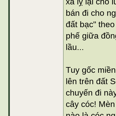
xá lỵ lại cho 
bán đi cho ng
đất bạc" the
phế giữa đồng
lầu...
Tuy gốc miền
lên trên đất
chuyến đi nà
cây cóc! Mèn
nào là cóc n