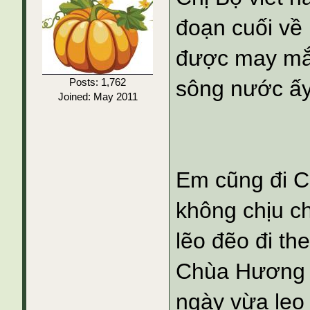
đoạn cuối về
được may mắn
Posts: 1,762
sông nước ấy
Joined: May 2011
Em cũng đi 
không chịu ch
lẽo đẽo đi th
Chùa Hương T
ngày vừa leo 