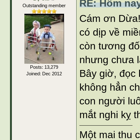
RE: Hôm nay
Outstanding member
Cám ơn Dừa! 
có dịp về mi
còn tương đối
nhưng chưa lấ
Posts: 13,279
Bây giờ, đọc 
Joined: Dec 2012
không hẳn ch
con người lu
mắt nghi kỵ 
Một mai thu 