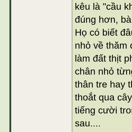
kêu là "cầu k
đúng hơn, bà
Họ có biết đ
nhỏ về thăm 
làm đất thịt p
chân nhỏ từn
thân tre hay
thoắt qua câ
tiếng cười tro
sau....