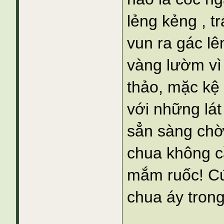
lẻng kẻng , t
vun ra gác l
vàng lườm v
thảo, mặc kệ
với những lát
sẳn sàng chờ
chua không c
mắm ruốc! Cứ
chua áy trong