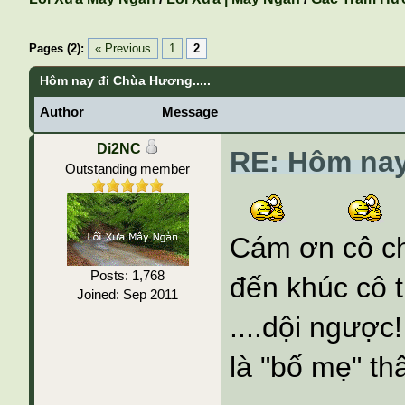
Pages (2):
« Previous
1
2
Hôm nay đi Chùa Hương.....
Author
Message
Di2NC
RE: Hôm nay
Outstanding member
Cám ơn cô ch
Posts: 1,768
đến khúc cô t
Joined: Sep 2011
....dội ngược
là "bố mẹ" thâ