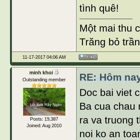
tình quê!
Một mai thu 
Trăng bỏ trần
11-17-2017 04:06 AM
minh khoi
RE: Hôm nay
Outstanding member
Doc bai viet 
Ba cua chau n
ra va truong 
Posts: 19,387
Joined: Aug 2010
noi ko an toan