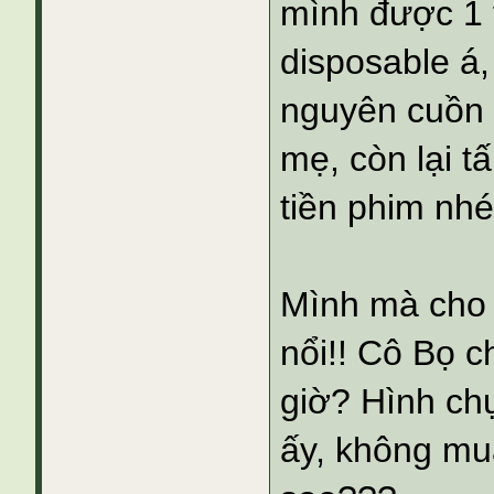
mình được 1 
disposable á,
nguyên cuồn 
mẹ, còn lại t
tiền phim nhé
Mình mà cho 
nổi!! Cô Bọ c
giờ? Hình chụ
ấy, không mu