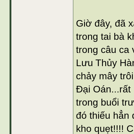
Giờ đây, đã x
trong tai bà 
trong câu ca
Lưu Thủy Hàn
chảy mây trôi
Đại Oán...rất
trong buổi trư
đó thiếu hẳn
kho quẹt!!!! 