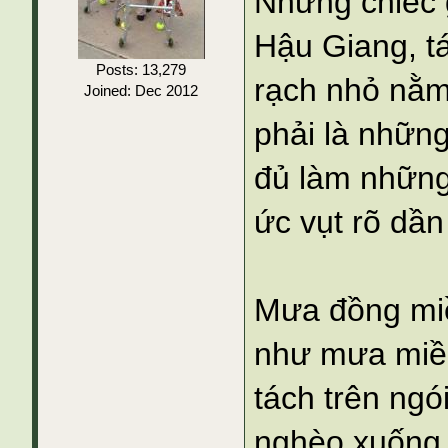
Những chiếc 
Hậu Giang, t
Posts: 13,279
rạch nhỏ nằm 
Joined: Dec 2012
phải là nhữn
đủ làm những
ức vụt rõ dần 
Mưa đồng mi
như mưa miền
tách trên ngó
nghèo xuống 