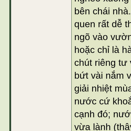
bên chái nhà
quen rất dễ 
ngõ vào vườn
hoặc chỉ là h
chút riêng t
bứt vài nắm v
giải nhiệt m
nước cứ khoắ
cạnh đó; nướ
vừa lành (th