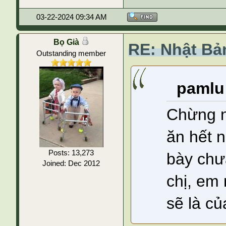
03-22-2024 09:34 AM
Bọ Già
RE: Nhật Bả
Outstanding member
pamlu
Chừng n
ăn hết n
Posts: 13,273
bày chư
Joined: Dec 2012
chị, em 
sẽ là c