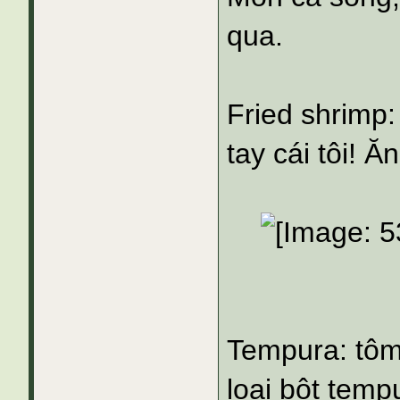
qua.
Fried shrimp
tay cái tôi! Ă
Tempura: tôm 
loại bột tem