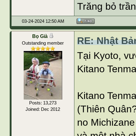
Trăng bỏ trần
03-24-2024 12:50 AM
Bọ Già
RE: Nhật Bả
Outstanding member
Tại Kyoto, vư
Kitano Tenm
Kitano Tenma
Posts: 13,273
(Thiên Quân?
Joined: Dec 2012
no Michizane
và một nhà ch