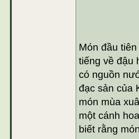
Món đầu tiên
tiếng về đậu 
có nguồn nướ
đạc sản của K
món mùa xuân
một cánh hoa 
biết rằng m