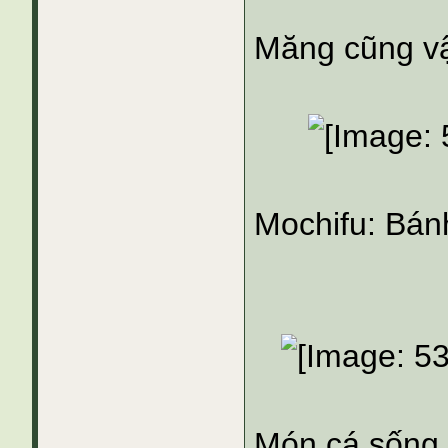
Măng cũng vậ
Mochifu: Bán
Món cá sống,