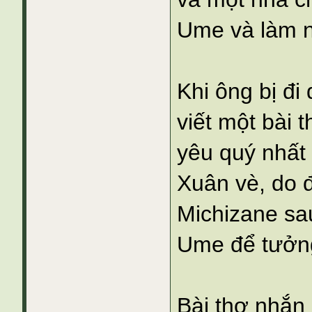
Ume và làm n
Khi ông bị đi
viết một bài 
yêu quý nhất
Xuân vè, do 
Michizane sa
Ume để tưởn
Bài thơ nhắn