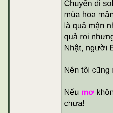
Chuyến đi sol
mùa hoa mận 
là quả mận n
quả roi nhưn
Nhật, người 
Nên tôi cũng
Nếu
mơ
khôn
chưa!