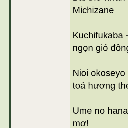
Michizane
Kuchifukaba 
ngọn gió đông
Nioi okoseyo 
toả hương th
Ume no hana 
mơ!