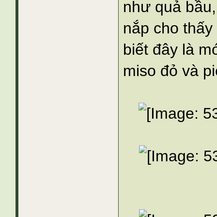
như quả bầu,
nắp cho thấy
biết đây là m
miso đỏ và pi