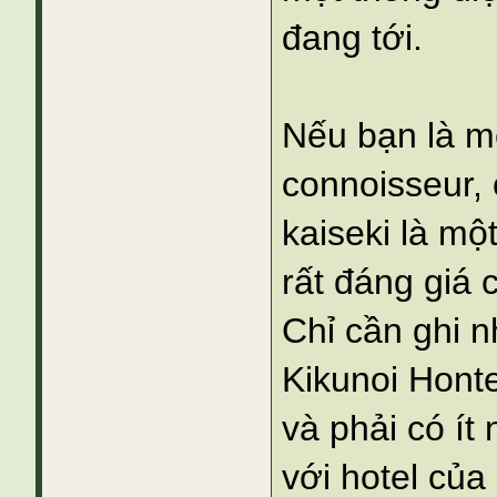
đang tới.
Nếu bạn là m
connoisseur, 
kaiseki là mộ
rất đáng giá 
Chỉ cần ghi 
Kikunoi Hont
và phải có ít 
với hotel củ