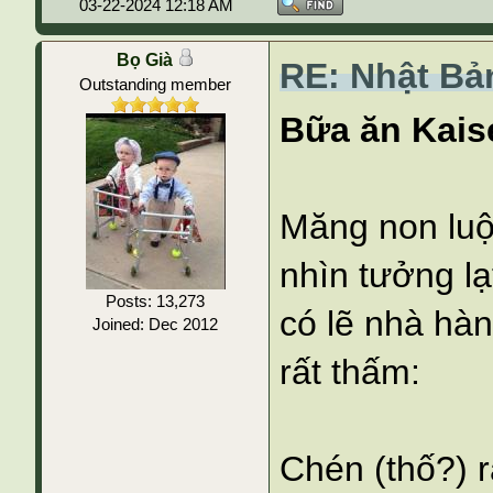
03-22-2024 12:18 AM
Bọ Già
RE: Nhật Bả
Outstanding member
Bữa ăn Kaise
Măng non luộ
nhìn tưởng lạ
Posts: 13,273
có lẽ nhà hà
Joined: Dec 2012
rất thấm:
Chén (thố?) r