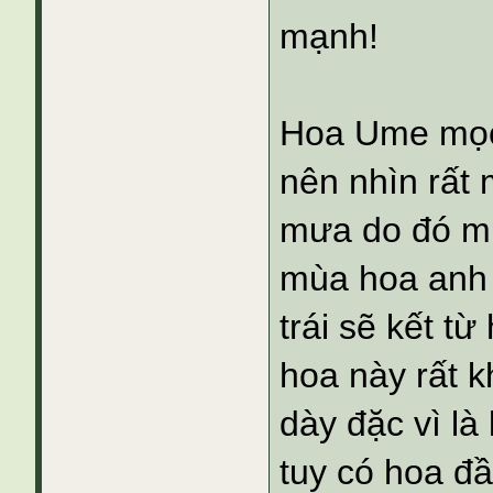
mạnh!
Hoa Ume mọc 
nên nhìn rất 
mưa do đó m
mùa hoa anh đ
trái sẽ kết t
hoa này rất 
dày đặc vì là
tuy có hoa đ