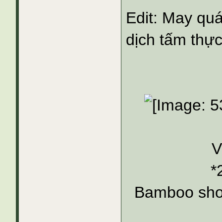
Edit: May quá
dịch tấm thực
V
*
Bamboo sho