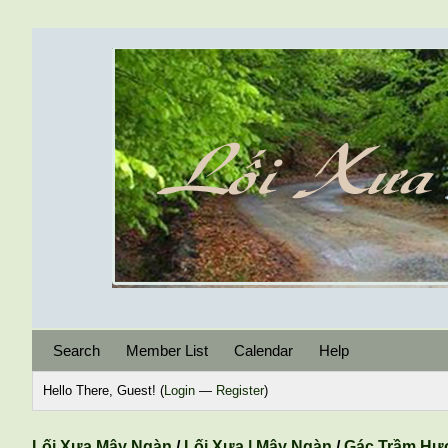
Search
Member List
Calendar
Help
Hello There, Guest! (
Login
—
Register
)
Lối Xưa Mây Ngàn
/
Lối Xưa | Mây Ngàn
/
Gác Trầm Hư