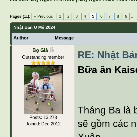
Pages (11):
« Previous
1
2
3
4
5
6
7
8
9
...
Nhật Bản U Mê 2024
Author
Message
Bọ Già
RE: Nhật Bả
Outstanding member
Bữa ăn Kais
Tháng Ba là 
Posts: 13,273
sẽ gồm các n
Joined: Dec 2012