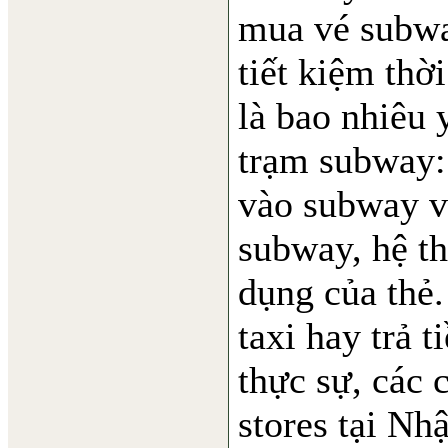
mua vé subwa
tiết kiệm thời
là bao nhiêu 
trạm subway: 
vào subway và
subway, hệ thố
dụng của thẻ.
taxi hay trả t
thực sự, các 
stores tại Nhậ