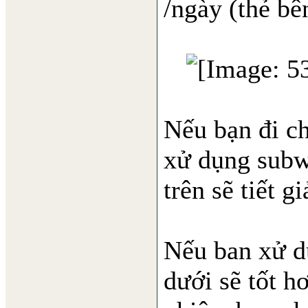
/ngày (thẻ bê
Nếu bạn đi ch
xử dụng subw
trên sẽ tiết g
Nếu ban xử d
dưới sẽ tốt h