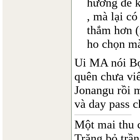
hương để 
, mà lại c
thắm hơn 
ho chọn mà
Ui MA nói Bọ
quên chưa viết
Jonangu rồi m
và day pass c
Một mai thu 
Trăng bỏ trần