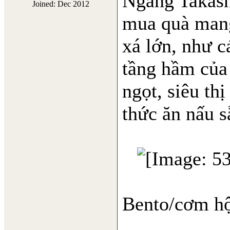
Ngang Takashi
Joined: Dec 2012
mua quà mang
xá lớn, như c
tầng hầm của 
ngọt, siêu thị
thức ăn nấu s
Bento/cơm h