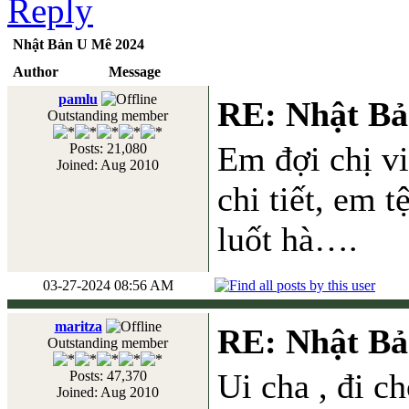
Nhật Bản U Mê 2024
Author
Message
pamlu
RE: Nhật Bả
Outstanding member
Em đợi chị vi
Posts: 21,080
Joined: Aug 2010
chi tiết, em t
luốt hà….
03-27-2024 08:56 AM
maritza
RE: Nhật Bả
Outstanding member
Ui cha , đi c
Posts: 47,370
Joined: Aug 2010