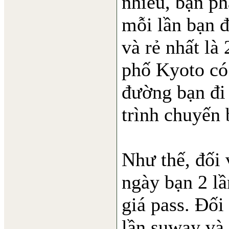
nhiêu, bạn ph
mỗi lần bạn đ
và rẻ nhất là
phố Kyoto có 
đường bạn đi 
trình chuyến 
Như thế, đối 
ngày bạn 2 lầ
giá pass. Đối
lần suway và 