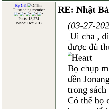
Bọ Già
RE: Nhật Bả
Outstanding member
Posts: 13,274
(03-27-20
Joined: Dec 2012
Ui cha , đ
được đủ th
Bọ chụp mấ
đền Jonang
trong sách 
Có thể họ 