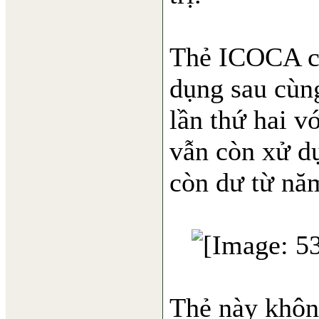
Thẻ ICOCA củ
dụng sau cùng
lần thứ hai v
vẫn còn xử dụ
còn dư từ nă
Thẻ này không