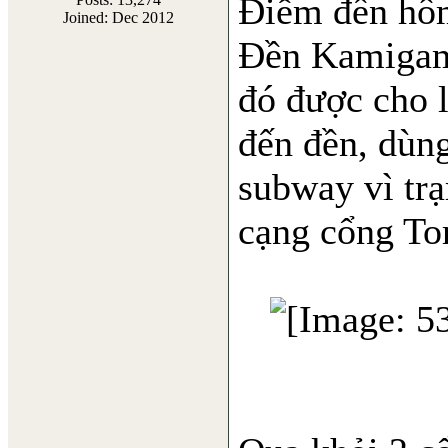
Điểm đến hôm
Joined: Dec 2012
Đền Kamigam
đó được cho 
đến đền, dùng
subway vì tr
cạng cổng Tor