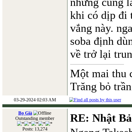
nhưng cũng là
khi có dịp đi
vắng này. ng
soba định dùn
về trở lại tr
Một mai thu 
Trăng bỏ trần
03-29-2024 02:03 AM
Bọ Già
RE: Nhật Bả
Outstanding member
Posts: 13,274