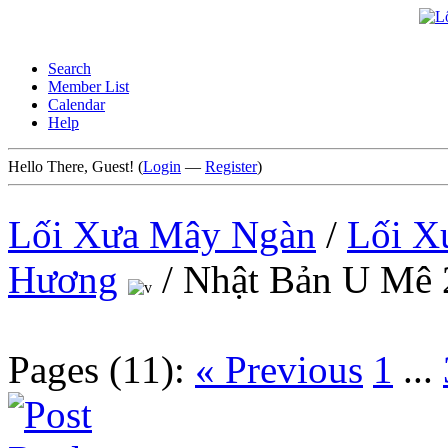
Search
Member List
Calendar
Help
Hello There, Guest! (
Login
—
Register
)
Lối Xưa Mây Ngàn
/
Lối X
Hương
/
Nhật Bản U Mê 
Pages (11):
« Previous
1
...