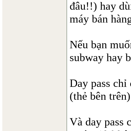
đâu!!) hay dù
máy bán hàng
Nếu bạn muốn 
subway hay bu
Day pass chỉ
(thẻ bên trên)
Và day pass 