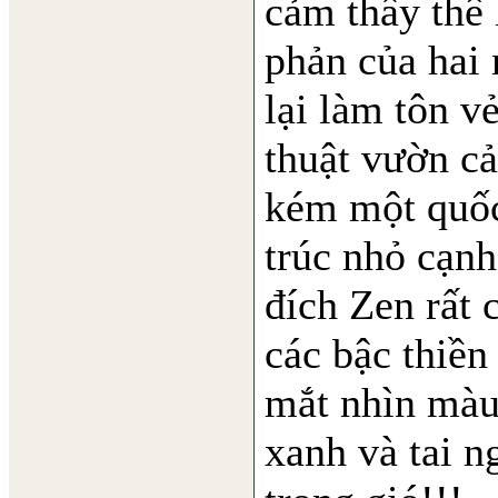
cảm thấy thê
phản của hai
lại làm tôn v
thuật vườn c
kém một quốc
trúc nhỏ cạnh
đích Zen rất 
các bậc thiề
mắt nhìn màu 
xanh và tai n