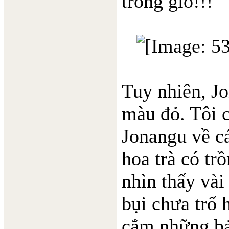
trong gió!!!
Tuy nhiên, Jo
màu đỏ. Tôi 
Jonangu về cá
hoa trà có tr
nhìn thấy vài
bụi chưa trổ 
cắm những bản