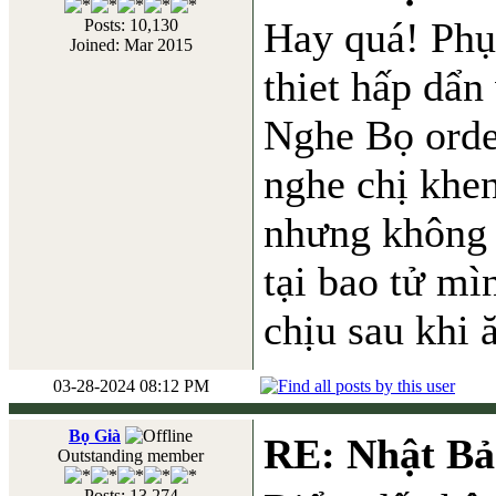
Hay quá! Phục
Posts: 10,130
Joined: Mar 2015
thiet hấp dẩn
Nghe Bọ orde
nghe chị khen
nhưng không ă
tại bao tử mì
chịu sau khi 
03-28-2024 08:12 PM
Bọ Già
RE: Nhật Bả
Outstanding member
Posts: 13,274