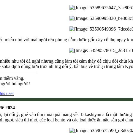
iếu miếu nhỏ với mái ngói rêu phong nằm dước gốc cây cổ thụ ngay kh
nhiều như tôi đã nghĩ nhưng cũng làm tôi cảm thấy dễ chịu đôi chút kh
soba định dùng bữa trưa nhưng đổi ý, bắt bus về trở lại trung tâm Kyo
ên thềm vắng.
 người bỏ người!
Mê 2024
 lại đổi ý, ghé vào tìm mua quà mang về. Takashiyama là một thương x
h ngọt, siêu thị nhỏ, các loại bento và các loại thức ăn nấu sẵn gọi ch