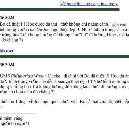
Mê 2024
i Bọ đã thiệt !!! Học được đủ thứ , chứ không chỉ ngắm cảnh !
h trong vườn của đền Jonangu thiệt đẹp !!! Như hình in trong sách á 
ý trồng hoa Trà không hương để không làm "hư" đi hương Ume , mà lạ
 đỏ chăng ?)
Mê 2024
 12:16 PM)
maritza Wrote:
Ui cha , đi chơi với Bọ đã thiệt !!! Học đư
ức hình trong vườn của đền Jonangu thiệt đẹp !!! Như hình in trong s
 dụng ý trồng hoa Trà không hương để không làm "hư" đi hương Ume , 
ưng ho chọn màu đỏ chăng ?)
ớ còn 1 đoạn về Jonangu quên chưa viết. Bọ cắt bài vừa rồi, viết tiếp 
a.
ên thềm vắng.
 người bỏ người!