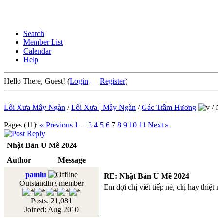
Search
Member List
Calendar
Help
Hello There, Guest! (
Login
—
Register
)
Lối Xưa Mây Ngàn
/
Lối Xưa | Mây Ngàn
/
Gác Trầm Hương
/
Pages (11):
« Previous
1
...
3
4
5
6
7
8
9
10
11
Next »
Nhật Bản U Mê 2024
Author
Message
pamlu
RE: Nhật Bản U Mê 2024
Outstanding member
Em đợi chị viết tiếp nè, chị hay thiệt
Posts: 21,081
Joined: Aug 2010