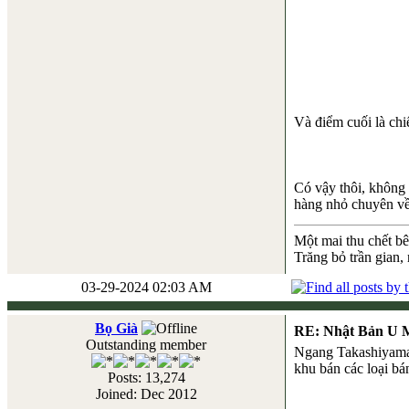
Và điểm cuối là ch
Có vậy thôi, không 
hàng nhỏ chuyên về 
Một mai thu chết b
Trăng bỏ trần gian,
03-29-2024 02:03 AM
Bọ Già
RE: Nhật Bản U 
Outstanding member
Ngang Takashiyama,
khu bán các loại bán
Posts: 13,274
Joined: Dec 2012