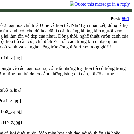
Post:
#64
 2 loại hoa chính là Ume và hoa trà. Như bạn nhận xét, đúng là họ
n màu xanh cỏ, cho dù hoa đã lìa cành cũng không làm người xem
g lại làm tôn vẻ đẹp của nhau. Đồng thời, nghệ thuật vườn cảnh của
 hoa trà cằn cổi, chủ đích Zen rất cao: trong khi đi dạo quanh
cỏ xanh và tai nghe tiếng trúc đong đưa rì rào trong gió!!!
gu về các loại hoa trà, có lẽ là những loại hoa trà có trồng trong
ưới những bụi trà đó có cắm những bảng chỉ dẫn, tôi độ chừng là
à cá koi đưới nước. Vào mùa hoa anh đào nở rộ, thiền giả hoặc