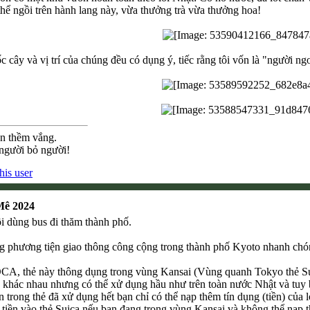
hể ngồi trên hành lang này, vừa thưởng trà vừa thưởng hoa!
c cây và vị trí của chúng đều có dụng ý, tiếc rằng tôi vốn là "người 
ên thềm vắng.
 người bỏ người!
Mê 2024
i dùng bus đi thăm thành phố.
g phương tiện giao thông công cộng trong thành phố Kyoto nhanh chóng
OCA, thẻ này thông dụng trong vùng Kansai (Vùng quanh Tokyo thẻ Suic
 khác nhau nhưng có thể xử dụng hầu như trên toàn nước Nhật và tuy b
n trong thẻ đã xử dụng hết bạn chỉ có thể nạp thêm tín dụng (tiền) của 
 tiền vào thẻ Suica nếu bạn đang trong vùng Kansai và không thể nạp