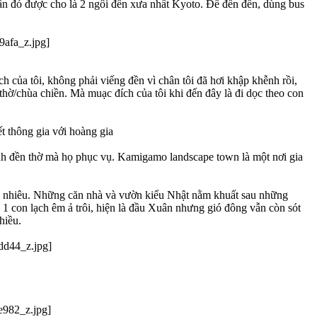
đó được cho là 2 ngôi đền xưa nhất Kyoto. Để đến đền, dùng bus
của tôi, không phải viếng đền vì chân tôi đã hơi khập khễnh rồi,
thờ/chùa chiền. Mà muạc đích của tôi khi đến đây là đi dọc theo con
ết thông gia với hoàng gia
ạnh đền thờ mà họ phục vụ. Kamigamo landscape town là một nơi gia
ao nhiêu. Những căn nhà và vườn kiểu Nhật nằm khuất sau những
1 con lạch êm ả trôi, hiện là đầu Xuân nhưng gió đông vẫn còn sót
hiều.