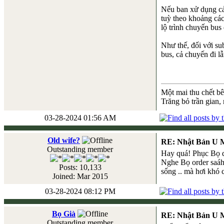
Nếu ban xử dụng cả 
tuỳ theo khoảng các
lộ trình chuyến bus
Như thế, đối với su
bus, cả chuyến đi l
Một mai thu chết b
Trăng bỏ trần gian,
03-28-2024 01:56 AM
Old wife?
RE: Nhật Bản U 
Outstanding member
Hay quá! Phục Bọ qu
Nghe Bọ order saáhi
Posts: 10,133
sống .. mà hơi khó 
Joined: Mar 2015
03-28-2024 08:12 PM
Bọ Già
RE: Nhật Bản U 
Outstanding member