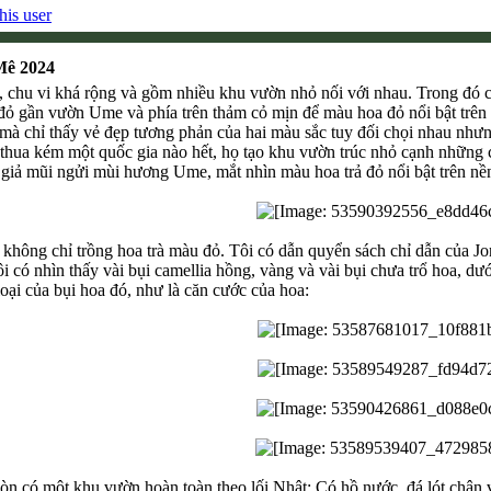
Mê 2024
 chu vi khá rộng và gồm nhiều khu vườn nhỏ nối với nhau. Trong đó có
à đỏ gần vườn Ume và phía trên thảm cỏ mịn để màu hoa đỏ nổi bật trê
mà chỉ thấy vẻ đẹp tương phản của hai màu sắc tuy đối chọi nhau nhưn
hua kém một quốc gia nào hết, họ tạo khu vườn trúc nhỏ cạnh những cội
 giả mũi ngửi mùi hương Ume, mắt nhìn màu hoa trả đỏ nổi bật trên nền 
không chỉ trồng hoa trà màu đỏ. Tôi có dẫn quyển sách chỉ dẫn của Jonan
ôi có nhìn thấy vài bụi camellia hồng, vàng và vài bụi chưa trổ hoa, d
loại của bụi hoa đó, như là căn cước của hoa:
n có một khu vườn hoàn toàn theo lối Nhật: Có hồ nước, đá lót chân v