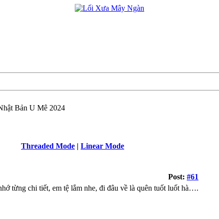
Nhật Bản U Mê 2024
Threaded Mode
|
Linear Mode
Post:
#61
 nhớ từng chi tiết, em tệ lắm nhe, đi đâu về là quên tuốt luốt hà….