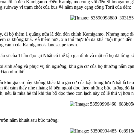
ủa tôi là đền Kamigamo. Đền Kamigamo cùng với đền Shimogamo gần 
ng subway vì trạm chót của bus #4 nằm ngay cạng cổng Torii của đền:
, đi bộ thêm 1 quãng nữa là đến đền chính Kamigamo. Nhưng mục đích 
em ra không khá. Và thêm nữa, xin thú thực tôi đã khá "bội thực" đền 
g cảnh của Kamigamo's landscape town.
iáo sĩ của Thần đạo tại Nhật có thể lập gia đình và một số họ đã từng k
nơi sinh sống và phục vụ tín ngưởng, khu gia cư của họ thường nằm c
 Đạo như thế.
oài khu gia cư này không khác khu gia cư của bậc trung lưu Nhật là b
 tôi cảm thấy nhẹ nhàng là bên ngoài dọc theo những bức tường đó là 
ạnh, nếu là mùa hè thì khi tản bộ dọc theo con lạch này có lẽ thú vị hơn n
ườn nằm khuất sau bức tường: