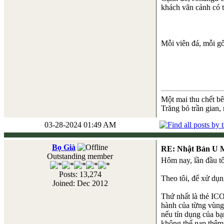
khách vãn cảnh có t
Mỗi viên đá, mỗi gố
Một mai thu chết b
Trăng bỏ trần gian,
03-28-2024 01:49 AM
Bọ Già
RE: Nhật Bản U 
Outstanding member
Hôm nay, lần đầu tô
Posts: 13,274
Theo tôi, để xử dụn
Joined: Dec 2012
Thứ nhất là thẻ IC
hành của từng vùng
nếu tín dụng của bạ
không thể nạp thêm