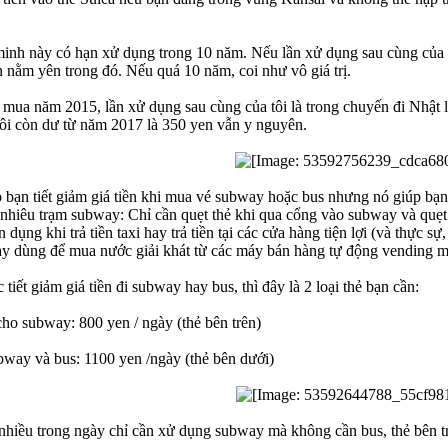
minh này có hạn xử dụng trong 10 năm. Nếu lần xử dụng sau cùng của b
ẫn nằm yên trong đó. Nếu quá 10 năm, coi như vô giá trị.
mua năm 2015, lần xử dụng sau cùng của tôi là trong chuyến đi Nhật 
 tôi còn dư từ năm 2017 là 350 yen vẫn y nguyên.
bạn tiết giảm giá tiền khi mua vé subway hoặc bus nhưng nó giúp bạn ti
nhiêu trạm subway: Chỉ cần quẹt thẻ khi qua cổng vào subway và quẹt lầ
 dụng khi trả tiền taxi hay trả tiền tại các cửa hàng tiện lợi (và thực sự, 
ay dùng để mua nước giải khát từ các máy bán hàng tự động vending m
iết giảm giá tiền đi subway hay bus, thì đây là 2 loại thẻ bạn cần:
ho subway: 800 yen / ngày (thẻ bên trên)
bway và bus: 1100 yen /ngày (thẻ bên dưới)
hiều trong ngày chỉ cần xử dụng subway mà không cần bus, thẻ bên trê