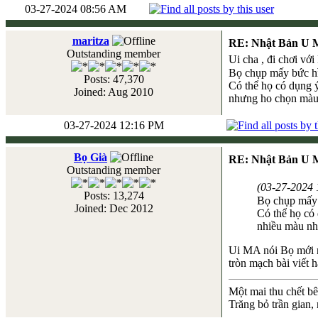
03-27-2024 08:56 AM
maritza
RE: Nhật Bản U 
Outstanding member
Ui cha , đi chơi vớ
Bọ chụp mấy bức hìn
Posts: 47,370
Có thể họ có dụng 
Joined: Aug 2010
nhưng ho chọn màu
03-27-2024 12:16 PM
Bọ Già
RE: Nhật Bản U 
Outstanding member
(03-27-2024
Posts: 13,274
Bọ chụp mấy b
Joined: Dec 2012
Có thể họ có
nhiều màu nh
Ui MA nói Bọ mới nh
tròn mạch bài viết h
Một mai thu chết b
Trăng bỏ trần gian,