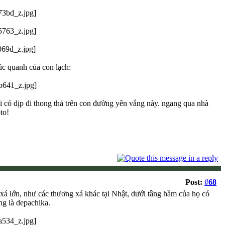
úc quanh của con lạch:
i có dịp đi thong thả trên con đường yên vắng này. ngang qua nhà
to!
Post:
#68
á lớn, như các thương xá khác tại Nhật, dưới tầng hầm của họ có
ung là depachika.