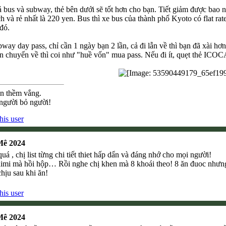
bus và subway, thẻ bên dưới sẽ tốt hơn cho bạn. Tiết giảm được bao nh
h và rẻ nhất là 220 yen. Bus thì xe bus của thành phố Kyoto có flat rat
 đó.
bway day pass, chỉ cần 1 ngày bạn 2 lần, cả đi lẫn về thì bạn đã xài hơ
ẫn chuyến về thì coi như "huề vốn" mua pass. Nếu đi ít, quẹt thẻ ICOC
ên thềm vắng.
 người bỏ người!
Mê 2024
á , chị list từng chi tiết thiet hấp dẩn và đáng nhớ cho mọi người!
mi mà hồi hộp… Rồi nghe chị khen mà 8 khoái theo! 8 ăn đuoc nhưng kh
chịu sau khi ăn!
Mê 2024