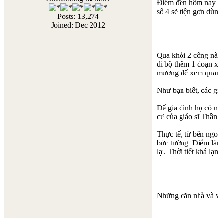
Điểm đến hôm nay c
số 4 sẽ tiện gơn dù
Posts: 13,274
Joined: Dec 2012
Qua khỏi 2 cổng này
đi bộ thêm 1 đoạn x
mương để xem quan
Như bạn biết, các g
Để gia đình họ có 
cư của giáo sĩ Thần
Thực tế, từ bên ng
bức tường. Điểm làm
lại. Thời tiết khá l
Những căn nhà và v