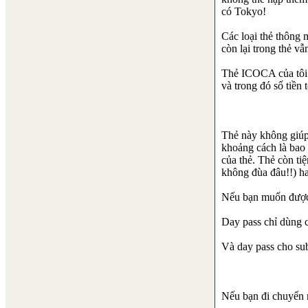
có Tokyo!
Các loại thẻ thông 
còn lại trong thẻ v
Thẻ ICOCA của tôi 
và trong đó số tiền
Thẻ này không giúp 
khoảng cách là bao 
của thẻ. Thẻ còn tiện
không đùa đâu!!) h
Nếu bạn muốn được t
Day pass chỉ dùng c
Và day pass cho su
Nếu bạn đi chuyển n