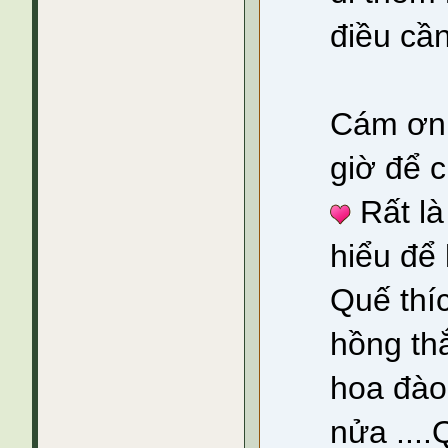
điều cần
Cám ơn 
giờ để 
Rất là
hiểu để 
Quế thí
hồng thắ
hoa đào
nửa ....