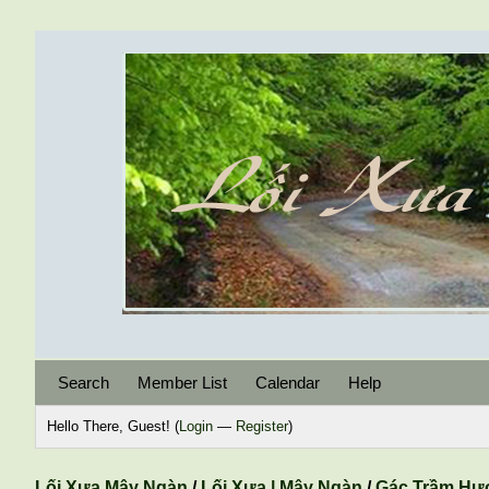
Search
Member List
Calendar
Help
Hello There, Guest! (
Login
—
Register
)
Lối Xưa Mây Ngàn
/
Lối Xưa | Mây Ngàn
/
Gác Trầm Hư