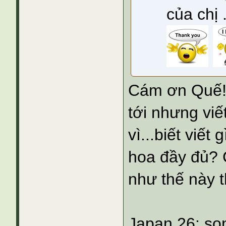
của chị 
Cám ơn Quế! 
tới nhưng viế
vì...biết viế
hoa đầy đủ? C
như thế này t
Japan 26: so