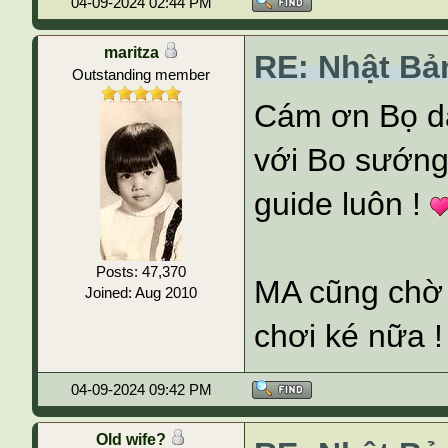
04-09-2024 02:44 PM
maritza
RE: Nhật Bả
Outstanding member
Cám ơn Bọ dẫn
với Bo sướng 
guide luôn !
Posts: 47,370
MA cũng chờ 
Joined: Aug 2010
chơi ké nữa !
04-09-2024 09:42 PM
Old wife?