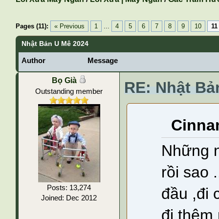
Pages (11):
« Previous
1
...
4
5
6
7
8
9
10
11
Nhật Bản U Mê 2024
Author
Message
Bọ Già
RE: Nhật Bả
Outstanding member
Cinna
Những n
rồi sao .
Posts: 13,274
đầu ,đi 
Joined: Dec 2012
đi thêm 