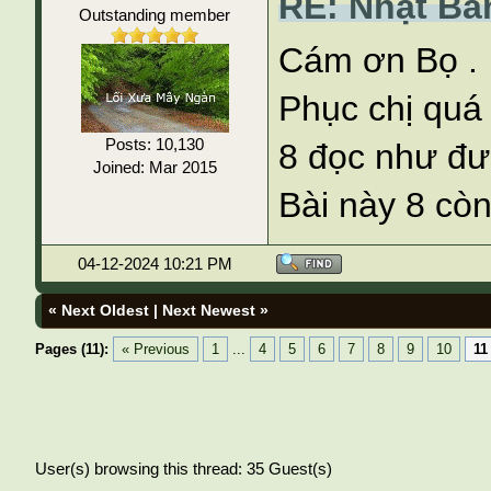
RE: Nhật Bả
Outstanding member
Cám ơn Bọ .
Phục chị quá 
Posts: 10,130
8 đọc như đư
Joined: Mar 2015
Bài này 8 còn 
04-12-2024 10:21 PM
«
Next Oldest
|
Next Newest
»
Pages (11):
« Previous
1
...
4
5
6
7
8
9
10
11
User(s) browsing this thread: 35 Guest(s)